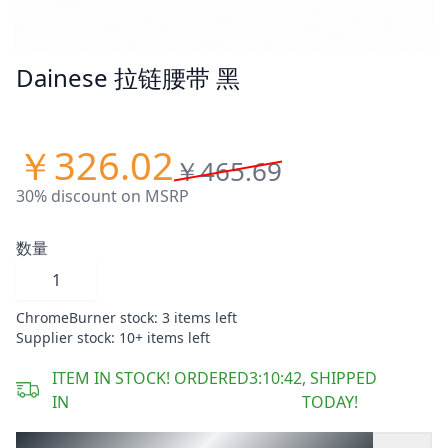
Dainese 拉链腰带 黑
￥326.02
￥465.69
30% discount on MSRP
数量
ChromeBurner stock: 3 items left
Supplier stock: 10+ items left
ITEM IN STOCK! ORDERED
3
:
10
:
42
, SHIPPED
IN
TODAY!