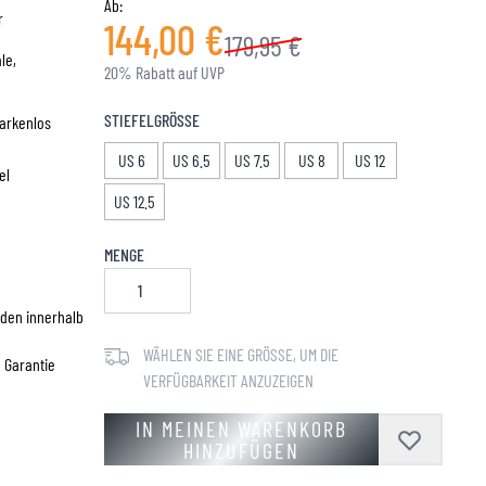
Ab:
r
144,00 €
179,95 €
le,
20% Rabatt auf UVP
STIEFELGRÖSSE
Markenlos
US 6
US 6.5
US 7.5
US 8
US 12
el
US 12.5
MENGE
den innerhalb
WÄHLEN SIE EINE GRÖSSE, UM DIE V
e Garantie
ERFÜGBARKEIT ANZUZEIGEN
IN MEINEN WARENKORB
HINZUFÜGEN