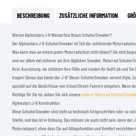
BESCHREIBUNG
ZUSÄTZLICHE INFORMATION
GRÖ
Warum Alpinestars J-6 Wasserfest Braun Schuhe/Sneaker?
Der Alpinestars J-6 Schuhe/Sneaker ist Teil der schützende Motorradsch
Was kann man an einem guten Motorradschuh nicht lieben? Sie sind beque
und vor allem viel sicherer als Ihre täglichen Sneaker. Motorrad Schuhe/Sn
Ihrer Ausrüstung, sie schützen Ihre Füße und runden Ihr Outfit ab und Si
tragen! Genau das bietet der J-6! Dieser Schuhe/Sneaker vereint Style, 
speziell auf die Bedürfnisse von Urban/Street-Fahrern eingehen. Wenn de
Richtige für Sie ist, sehen Sie sich unsere
andere Motorrad Schuhe/Sneake
Alpinestars J-6 Konstruktion
Diese Schuhe/Sneaker sind nicht so technisch fortgeschritten oder so ste
Stiefel, und das ist in Ordnung. Das müssen sie auch nicht sein, denn der J
Motorradsport, ohne dass Sie auf Alltagsfunktion und Komfort verzichten 