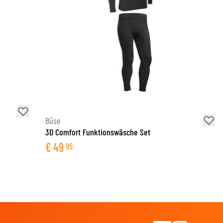
Büse
3D Comfort Funktionswäsche Set
€
49
95