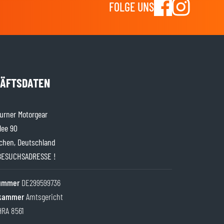
FOLGE UNS
ÄFTSDATEN
rner Motorgear
lee 90
chen, Deutschland
BESUCHSADRESSE !
nummer
DE299599736
kammer
Amtsgericht
HRA 8561