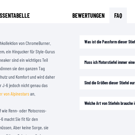
SSENTABELLE
BEWERTUNGEN
FAQ
Was ist die Passform dieser Stie
uhkollektion von ChromeBurner.
m, ein Hingucker für Style-Gurus
eaker sind ein wichtiges Teil
Muss ich Motorstiefel immer ein
e können sie den ganzen Tag
Schutz und Komfort und wird daher
Sind die Größen dieser Stiefel e
r J-6 jedoch nicht genau das
r von Alpinestars
an.
Welche Art von Stiefeln brauche 
if wie Renn- oder Motocross-
-6 macht Sie fit für den
müssen. Aber keine Sorge, sie