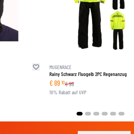
MUGENRACE
Rainy Schwarz Fluogelb 2PC Regenanzug
€
89
10
€
99
10% Rabatt auf UVP