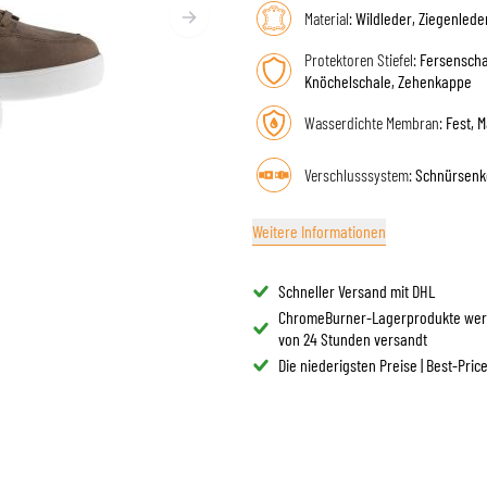
BRILLE
Material:
Wildleder, Ziegenlede
TANKTASCHEN
HELM ERSATZTEILE
PROTEKTOREN
FASHION
Protektoren Stiefel:
Fersenscha
HECKTASCHEN
HELMFUTTER
Knöchelschale, Zehenkappe
AIRBAGS
ZUBEHÖR
HALTEPLATTEN UND MONTAGE
OBERKÖRPERSCHUTZ
TASCHEN
Wasserdichte Membran:
Fest, 
UNTERKÖRPERSCHUTZ
CAPS
Verschlusssystem:
Schnürsenk
MOTOCROSS PROTEKTOREN
BRILLEN
HI-VIS WESTEN
SCHUHWAREN
Weitere Informationen
SONSTIGE PROTEKTOREN
HOODIES
JACKEN
Schneller Versand mit DHL
LANGARMSHIRTS
ChromeBurner-Lagerprodukte wer
HOSEN & SHORTS
von 24 Stunden versandt
HEMDEN
Die niederigsten Preise | Best-Pric
RÖCKE & KLEIDER
SOCKEN
SHIRTS