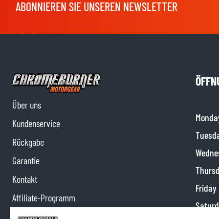
ABONNIEREN SIE UNSEREN NEWSLETTER
ÖFFN
Über uns
Monda
Kundenservice
Tuesd
Rückgabe
Wedne
Garantie
Thurs
Kontakt
Friday
Affiliate-Programm
Satur
Impressum