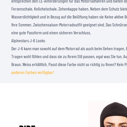
entsprechen den CE-Anforderungen für das Motorradfahren und bieten den
Fersenschale, Knöchelschale, Zehenkappe haben. Neben dem Schutz biete
Wasserdichtigkeit und in Bezug auf die Belüftung haben sie Keine aktive B
Ihre Sommer, Zwischensaison-Motorradoutfit geeignet sind. Das Schnürse
eine gute Passform und einen sicheren Verschluss.
Alpinestars J-6 Looks
Der J-6 kann man sowohl auf dem Motorrad als auch beim Gehen tragen. Es 
Tragen wohl fühlen und dass sie zu Ihrem Stil passen, egal was Sie tun. A
Braun, Weiss erhältlich. Passt diese Farbe nicht so richtig zu Ihnen? Kein
anderen Farben verfügbar!