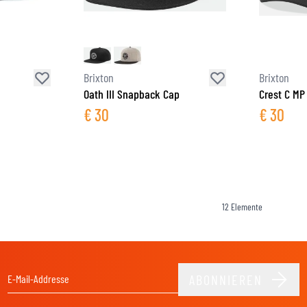
Brixton
Brixton
Oath III Snapback Cap
Crest C MP
€
30
€
30
12
Elemente
ABONNIEREN
E-Mail-Adresse