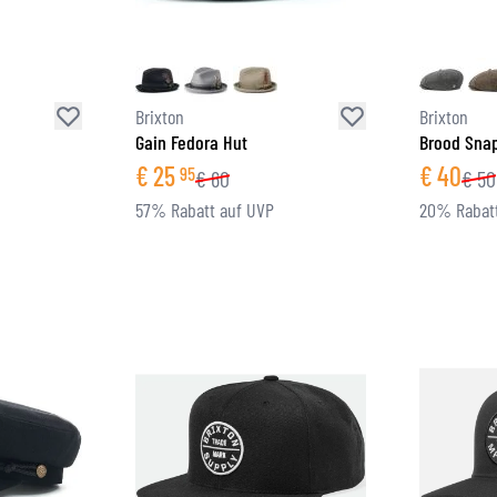
Brixton
Brixton
Gain Fedora Hut
Brood Sna
€
25
€
40
95
€
60
€
50
57% Rabatt auf UVP
20% Rabatt