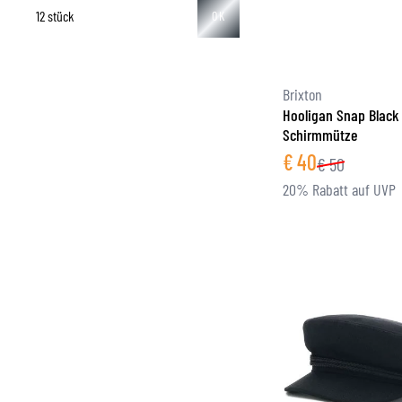
12 stück
OK
Brixton
Hooligan Snap Black
Schirmmütze
€
40
€
50
20% Rabatt auf UVP