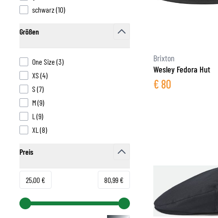
products available
schwarz
(
10
)
FUNKTIONSBEKLEIDUNG
Größen
BASISSCHICHT
filter
MITTELSCHICHT
Brixton
products available
One Size
(
3
)
KOPFBEDECKUNG & MULTIFUNKTIONSTUCH
Wesley Fedora Hut
products available
XS
(
4
)
SOCKEN
€
80
products available
S
(
7
)
KÜHLWESTEN
products available
M
(
9
)
products available
L
(
9
)
products available
XL
(
8
)
Preis
filter
Minimum value
Höchstwert
25,00 €
80,99 €