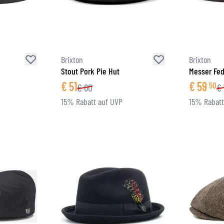
BRILLE
TANKTASCHEN
HELM ERSATZTEILE
PROTEKTOREN
FASHION
HECKTASCHEN
HELMFUTTER
AIRBAGS
ZUBEHÖR
HALTEPLATTEN UND MONTAGE
OBERKÖRPERSCHUTZ
TASCHEN
Brixton
Brixton
UNTERKÖRPERSCHUTZ
CAPS
Stout Pork Pie Hut
Messer Fed
MOTOCROSS PROTEKTOREN
BRILLEN
€
51
€
59
50
€
60
€
HI-VIS WESTEN
SCHUHWAREN
15% Rabatt auf UVP
15% Rabatt
SONSTIGE PROTEKTOREN
HOODIES
JACKEN
LANGARMSHIRTS
HOSEN & SHORTS
HEMDEN
RÖCKE & KLEIDER
SOCKEN
SHIRTS