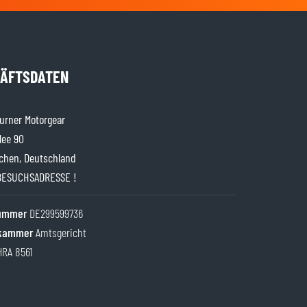
ÄFTSDATEN
rner Motorgear
lee 90
chen, Deutschland
BESUCHSADRESSE !
nummer
DE299599736
kammer
Amtsgericht
HRA 8561