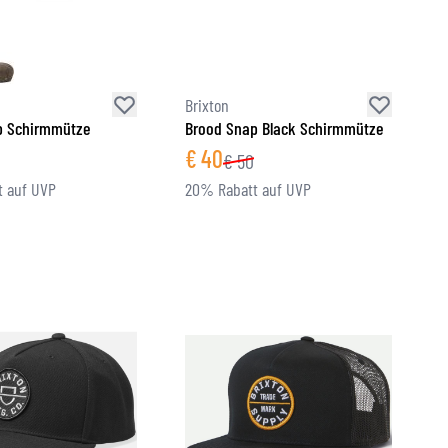
Brixton
p Schirmmütze
Brood Snap Black Schirmmütze
€
40
€
50
 auf UVP
20% Rabatt auf UVP