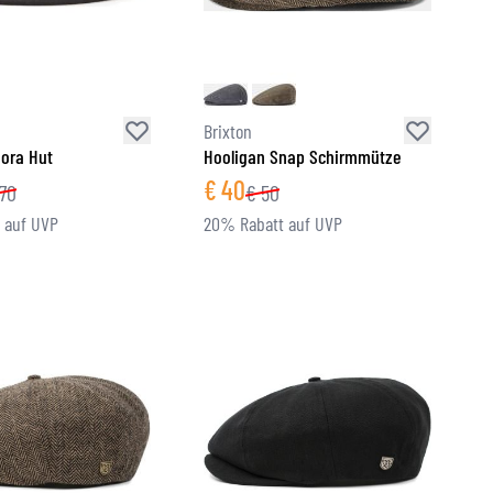
Brixton
ora Hut
Hooligan Snap Schirmmütze
€
40
70
€
50
 auf UVP
20% Rabatt auf UVP