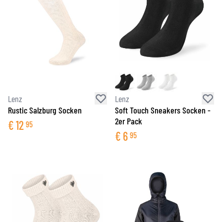
Lenz
Lenz
Rustic Salzburg Socken
Soft Touch Sneakers Socken -
2er Pack
€
12
95
€
6
95