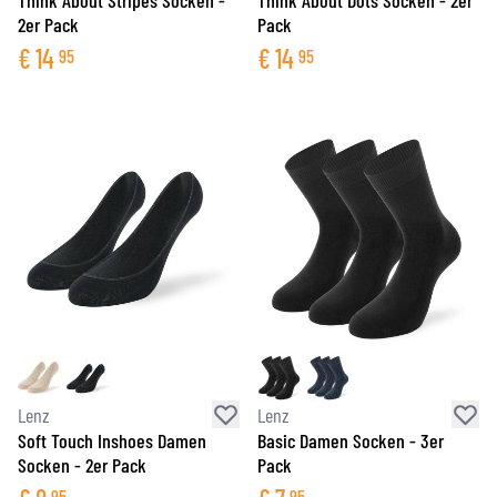
Think About Stripes Socken -
Think About Dots Socken - 2er
2er Pack
Pack
€
14
€
14
95
95
Lenz
Lenz
Soft Touch Inshoes Damen
Basic Damen Socken - 3er
Socken - 2er Pack
Pack
95
95