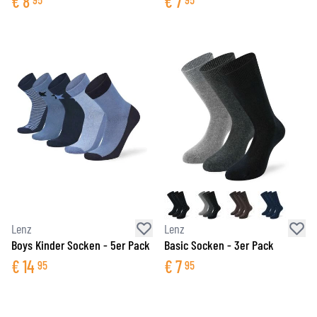
€
8
€
7
Lenz
Lenz
Boys Kinder Socken - 5er Pack
Basic Socken - 3er Pack
€
14
€
7
95
95