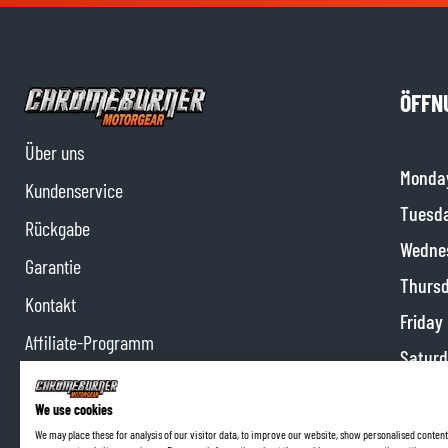
ÖFFN
Über uns
Monda
Kundenservice
Tuesd
Rückgabe
Wedne
Garantie
Thurs
Kontakt
Friday
Affiliate-Programm
Satur
Impressum
Sunda
We use cookies
We may place these for analysis of our visitor data, to improve our website, show personalised content