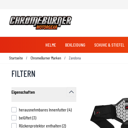
HELME
BEKLEIDUNG
SCHUHE & STIEFEL
Zum Inhalt springen
Startseite
/
ChromeBurner Marken
/
Zandona
FILTERN
RENNHANDSCHUHE
JACKEN
RENNSTIEFEL
SCHUTZTEILE
LAGERUNG & SICHERHEIT
FAHRRADHANDSCHUHE
INTEGRALHELME
KOMMUNIKATION
A
SPORTJACKEN
SCHLÖSSER
ADVENTURE - TOURENJACKEN
BEZÜGE
Skip to product list
FAHRRADSCHUHE
MULTIHELME
Eigenschaften
CRUISERJACKEN
BATTERIELADEGERATE
filter
BREMSEN
STREETJACKEN
RADSTÄNDER
MOTOCROSSHANSCHUHE
SCHUHE & SNEAKERS
BREMSSÄTTEL
products available
herausnehmbares Innenfutter
(
4
)
TRANSPORT
BREMSZYLINDER
products available
belüftet
(
3
)
HOODIES UND SHIRTS
products available
Rückenprotektor enthalten
(
2
)