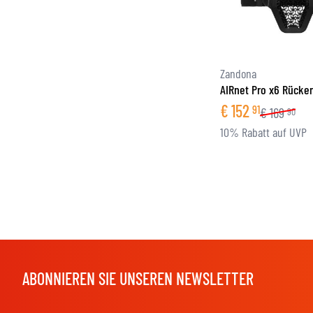
Zandona
AIRnet Pro x6 Rücke
€
152
91
€
169
90
10% Rabatt auf UVP
ABONNIEREN SIE UNSEREN NEWSLETTER