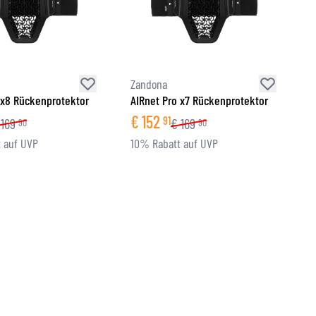
Zandona
 x8 Rückenprotektor
AIRnet Pro x7 Rückenprotektor
€
152
91
169
€
169
90
90
 auf UVP
10% Rabatt auf UVP