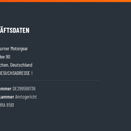
ÄFTSDATEN
rner Motorgear
lee 90
chen, Deutschland
BESUCHSADRESSE !
nummer
DE299599736
kammer
Amtsgericht
HRA 8561