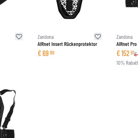
BRILLE
TANKTASCHEN
HELM ERSATZTEILE
PROTEKTOREN
FASHION
HECKTASCHEN
HELMFUTTER
AIRBAGS
ZUBEHÖR
HALTEPLATTEN UND MONTAGE
OBERKÖRPERSCHUTZ
TASCHEN
Zandona
Zandona
UNTERKÖRPERSCHUTZ
CAPS
AIRnet Insert Rückenprotektor
AIRnet Pro
MOTOCROSS PROTEKTOREN
BRILLEN
€
69
€
152
90
91
€
HI-VIS WESTEN
SCHUHWAREN
10% Rabatt
SONSTIGE PROTEKTOREN
HOODIES
JACKEN
LANGARMSHIRTS
HOSEN & SHORTS
HEMDEN
RÖCKE & KLEIDER
SOCKEN
SHIRTS