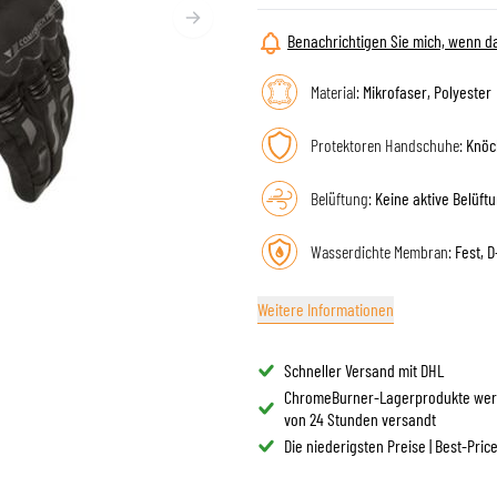
BRILLE
TANKTASCHEN
HELM ERSATZTEILE
Benachrichtigen Sie mich, wenn da
PROTEKTOREN
FASHION
HECKTASCHEN
HELMFUTTER
AIRBAGS
ZUBEHÖR
Material:
Mikrofaser, Polyester
HALTEPLATTEN UND MONTAGE
OBERKÖRPERSCHUTZ
TASCHEN
Protektoren Handschuhe:
Knöc
UNTERKÖRPERSCHUTZ
CAPS
MOTOCROSS PROTEKTOREN
BRILLEN
Belüftung:
Keine aktive Belüft
HI-VIS WESTEN
SCHUHWAREN
SONSTIGE PROTEKTOREN
HOODIES
Wasserdichte Membran:
Fest, D
JACKEN
LANGARMSHIRTS
Weitere Informationen
HOSEN & SHORTS
HEMDEN
Schneller Versand mit DHL
ChromeBurner-Lagerprodukte wer
RÖCKE & KLEIDER
von 24 Stunden versandt
SOCKEN
Die niederigsten Preise | Best-Pric
SHIRTS