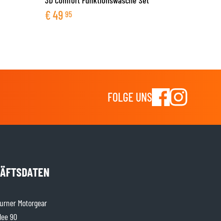
€
49
95
FOLGE UNS
ÄFTSDATEN
rner Motorgear
lee 90