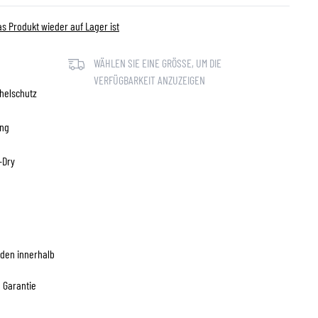
s Produkt wieder auf Lager ist
WÄHLEN SIE EINE GRÖSSE, UM DIE V
ERFÜGBARKEIT ANZUZEIGEN
helschutz
ung
-Dry
den innerhalb
e Garantie