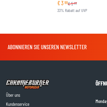
€
3
99
€
5
99
33% Rabatt auf UVP
ABONNIEREN SIE UNSEREN NEWSLETTER
ÖFFN
Über uns
Monda
Kundenservice