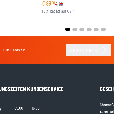
€
89
10
€
99
10% Rabatt auf UVP
ABONNIEREN
E-Mail-Adresse
UNGSZEITEN KUNDENSERVICE
GESCH
ChromeBu
y
-
09:00
16:00
Avantisal