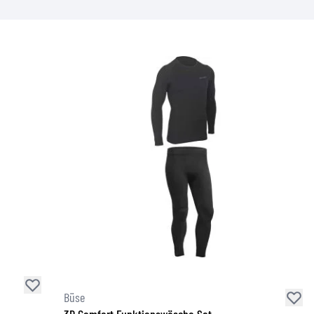
Büse
3D Comfort Funktionswäsche Set