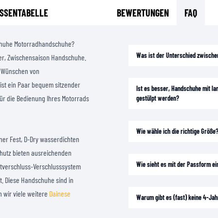
SSENTABELLE
BEWERTUNGEN
FAQ
chuhe Motorradhandschuhe?
Was ist der Unterschied zwische
ter, Zwischensaison Handschuhe.
d Wünschen von
ist ein Paar bequem sitzender
Ist es besser, Handschuhe mit la
ür die Bedienung Ihres Motorrads
gestülpt werden?
Wie wähle ich die richtige Größe
iner Fest, D-Dry wasserdichten
chutz bieten ausreichenden
Wie sieht es mit der Passform e
ttverschluss-Verschlusssystem
gt. Diese Handschuhe sind in
 wir viele weitere
Dainese
Warum gibt es (fast) keine 4-Ja