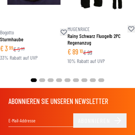
MUGENRACE
Bogotto
Rainy Schwarz Fluogelb 2PC
Sturmhaube
Regenanzug
€
3
99
€
5
99
€
89
10
€
99
33% Rabatt auf UVP
10% Rabatt auf UVP
ABONNIEREN SIE UNSEREN NEWSLETTER
ABONNIEREN
E-Mail-Adresse