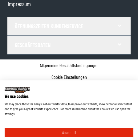
Impressum
ÖFFNUNGSZEITEN KUNDENSERVICE
GESCHÄFTSDATEN
Allgemeine Geschäftsbedingungen
Cookie Einstellungen
Datenschutz
We use cookies
Impressum
We may place these for analysis of our visitor data, to improve our website, show personalised content
and to give you a great website experience. For more information about the cookies we use open the
©
2026
ChromeBurner - Alle Rechte vorbehalten.
settings.
Accept all