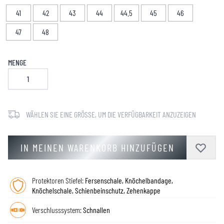
41
42
43
44
44.5
45
46
47
48
MENGE
WÄHLEN SIE EINE GRÖSSE, UM DIE VERFÜGBARKEIT ANZUZEIGEN
IN MEINEN WARENKORB HINZUFÜGEN
Protektoren Stiefel:
Fersenschale, Knöchelbandage,
Knöchelschale, Schienbeinschutz, Zehenkappe
Verschlusssystem:
Schnallen