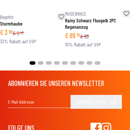
MUGENRACE
Bogotto
Rainy Schwarz Fluogelb 2PC
Sturmhaube
Regenanzug
€
3
99
€
5
99
€
89
10
€
99
33% Rabatt auf UVP
10% Rabatt auf UVP
ABONNIEREN SIE UNSEREN NEWSLETTER
ABONNIEREN
E-Mail-Adresse
FOLGE UNS