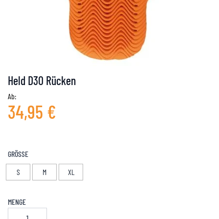
Held D3O Rücken
Ab:
34,95 €
GRÖSSE
S
M
XL
MENGE