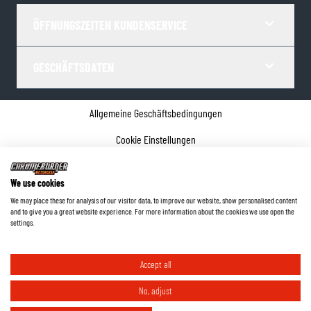
ÖFFNUNGSZEITEN KUNDENSERVICE
GESCHÄFTSDATEN
Allgemeine Geschäftsbedingungen
Cookie Einstellungen
Datenschutz
We use cookies
Impressum
We may place these for analysis of our visitor data, to improve our website, show personalised content
and to give you a great website experience. For more information about the cookies we use open the
©
2026
ChromeBurner - Alle Rechte vorbehalten.
settings.
Accept all
No, adjust