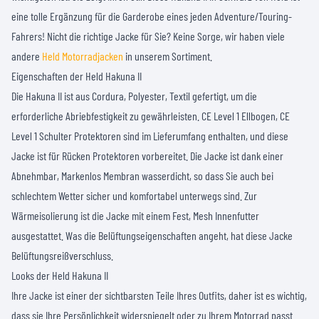
eine tolle Ergänzung für die Garderobe eines jeden Adventure/Touring-
Fahrers! Nicht die richtige Jacke für Sie? Keine Sorge, wir haben viele
andere
Held Motorradjacken
in unserem Sortiment.
Eigenschaften der Held Hakuna II
Die Hakuna II ist aus Cordura, Polyester, Textil gefertigt, um die
erforderliche Abriebfestigkeit zu gewährleisten. CE Level 1 Ellbogen, CE
Level 1 Schulter Protektoren sind im Lieferumfang enthalten, und diese
Jacke ist für Rücken Protektoren vorbereitet. Die Jacke ist dank einer
Abnehmbar, Markenlos Membran wasserdicht, so dass Sie auch bei
schlechtem Wetter sicher und komfortabel unterwegs sind. Zur
Wärmeisolierung ist die Jacke mit einem Fest, Mesh Innenfutter
ausgestattet. Was die Belüftungseigenschaften angeht, hat diese Jacke
Belüftungsreißverschluss.
Looks der Held Hakuna II
Ihre Jacke ist einer der sichtbarsten Teile Ihres Outfits, daher ist es wichtig,
dass sie Ihre Persönlichkeit widerspiegelt oder zu Ihrem Motorrad passt.