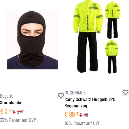
MUGENRACE
Bogotto
Rainy Schwarz Fluogelb 2PC
Sturmhaube
Regenanzug
€
3
99
€
5
99
€
89
10
€
99
33% Rabatt auf UVP
10% Rabatt auf UVP