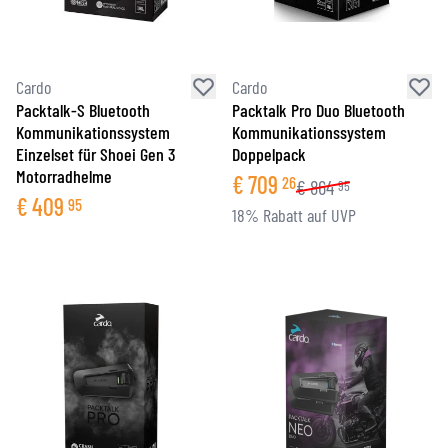
Cardo
Cardo
Packtalk-S Bluetooth
Packtalk Pro Duo Bluetooth
Kommunikationssystem
Kommunikationssystem
Einzelset für Shoei Gen 3
Doppelpack
Motorradhelme
€
709
26
€
864
95
€
409
95
18% Rabatt auf UVP