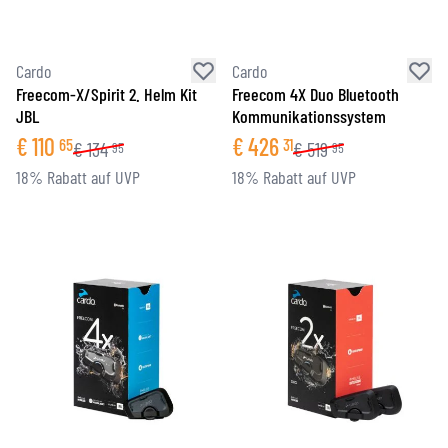
Cardo
Cardo
Freecom-X/Spirit 2. Helm Kit
Freecom 4X Duo Bluetooth
JBL
Kommunikationssystem
€
110
€
426
65
31
€
134
€
519
95
95
18% Rabatt auf UVP
18% Rabatt auf UVP