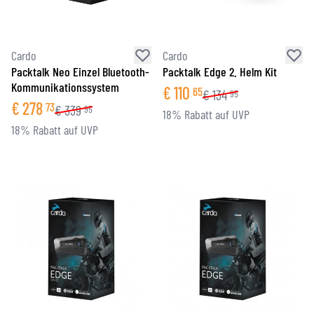
Cardo
Cardo
Packtalk Neo Einzel Bluetooth-
Packtalk Edge 2. Helm Kit
Kommunikationssystem
€
110
65
€
134
95
€
278
73
€
339
95
18% Rabatt auf UVP
18% Rabatt auf UVP