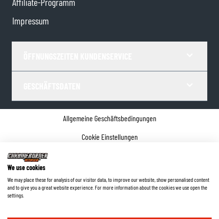
Affiliate-Programm
Impressum
ÖFFNUNGSZEITEN KUNDENSERVICE
GESCHÄFTSDATEN
Allgemeine Geschäftsbedingungen
Cookie Einstellungen
Datenschutz
We use cookies
Impressum
We may place these for analysis of our visitor data, to improve our website, show personalised content
and to give you a great website experience. For more information about the cookies we use open the
©
2026
ChromeBurner - Alle Rechte vorbehalten.
settings.