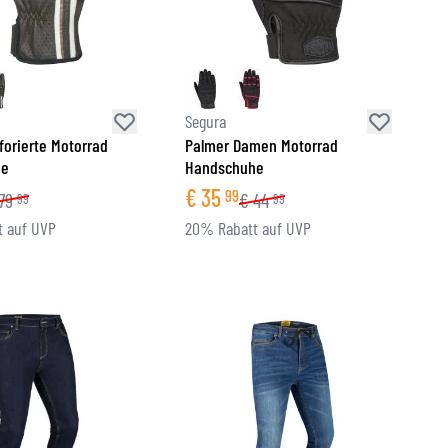
Segura
orierte Motorrad
Palmer Damen Motorrad
he
Handschuhe
€
35
99
79
€
44
99
99
 auf UVP
20% Rabatt auf UVP