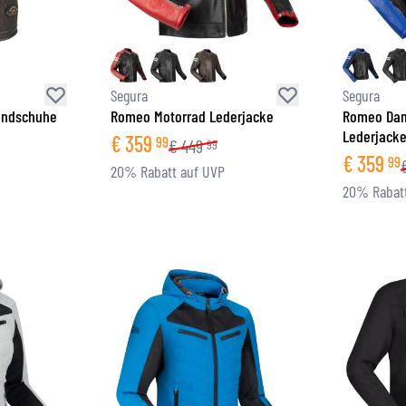
Segura
Segura
andschuhe
Romeo Motorrad Lederjacke
Romeo Dam
Lederjack
€
359
99
€
449
99
€
359
99
20% Rabatt auf UVP
20% Rabatt