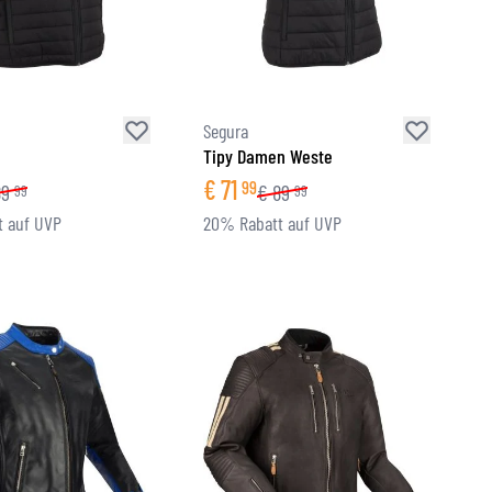
Segura
Tipy Damen Weste
€
71
99
89
€
89
99
99
 auf UVP
20% Rabatt auf UVP