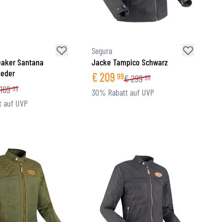
Segura
aker Santana
Jacke Tampico Schwarz
ieder
€
209
99
€
299
99
169
99
30% Rabatt auf UVP
 auf UVP