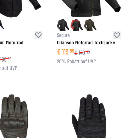
Segura
im Motorrad
Dikinson Motorrad Textiljacke
€
119
99
€
149
99
189
99
20% Rabatt auf UVP
 auf UVP