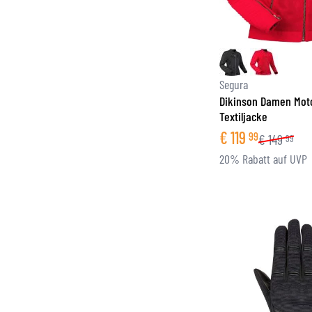
Segura
Dikinson Damen Mot
Textiljacke
€
119
99
€
149
99
20% Rabatt auf UVP