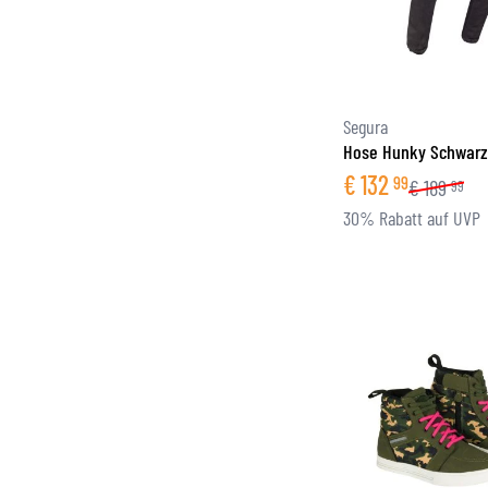
Segura
Hose Hunky Schwar
€
132
99
€
189
99
30% Rabatt auf UVP