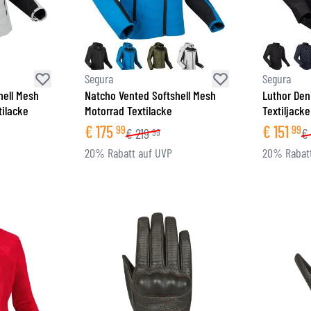
Segura
Segura
hell Mesh
Natcho Vented Softshell Mesh
Luthor Den
ilacke
Motorrad Textilacke
Textiljacke
€
175
€
151
99
99
€
219
€
99
20% Rabatt auf UVP
20% Rabatt