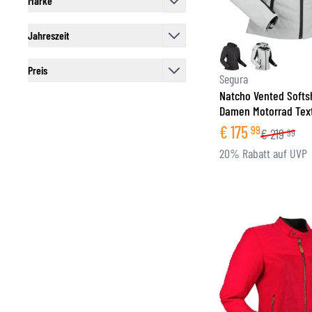
Marke
filter
Jahreszeit
filter
Preis
Segura
filter
Natcho Vented Softs
Damen Motorrad Text
€
175
99
€
219
99
20% Rabatt auf UVP