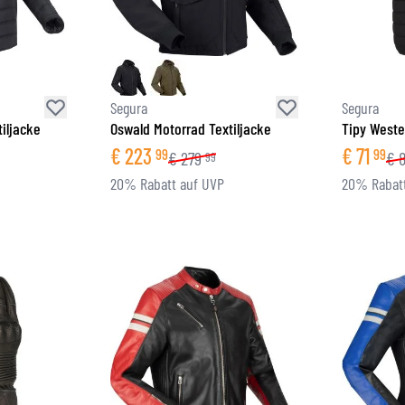
BRILLE
TANKTASCHEN
HELM ERSATZTEILE
PROTEKTOREN
FASHION
HECKTASCHEN
HELMFUTTER
AIRBAGS
ZUBEHÖR
HALTEPLATTEN UND MONTAGE
OBERKÖRPERSCHUTZ
TASCHEN
Segura
Segura
UNTERKÖRPERSCHUTZ
CAPS
tiljacke
Oswald Motorrad Textiljacke
Tipy Weste
MOTOCROSS PROTEKTOREN
BRILLEN
€
223
€
71
99
99
€
279
€
99
HI-VIS WESTEN
SCHUHWAREN
20% Rabatt auf UVP
20% Rabatt
SONSTIGE PROTEKTOREN
HOODIES
JACKEN
LANGARMSHIRTS
HOSEN & SHORTS
HEMDEN
RÖCKE & KLEIDER
SOCKEN
SHIRTS