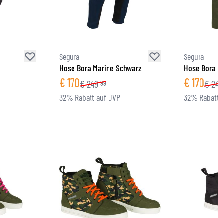
Segura
Segura
z
Hose Bora Marine Schwarz
Hose Bora 
€
170
€
170
€
249
€
2
99
32% Rabatt auf UVP
32% Rabatt