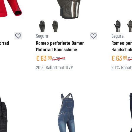
Segura
Segura
orrad
Romeo perforierte Damen
Romeo perf
Motorrad Handschuhe
Handschu
€
63
€
63
99
99
€
79
€
99
20% Rabatt auf UVP
20% Rabatt