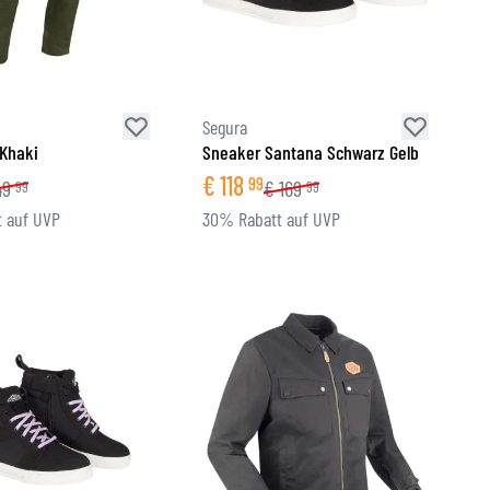
Segura
Khaki
Sneaker Santana Schwarz Gelb
€
118
99
49
€
169
99
99
 auf UVP
30% Rabatt auf UVP