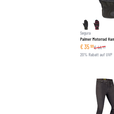
Segura
Palmer Motorrad Ha
€
35
99
€
44
99
20% Rabatt auf UVP