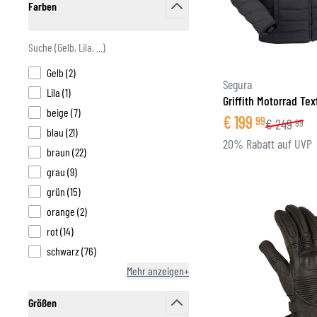
Farben
filter
FUNKTIONSBEKLEIDUNG
BASISSCHICHT
products available
Gelb
(
2
)
MITTELSCHICHT
Segura
products available
Lila
(
1
)
KOPFBEDECKUNG & MULTIFUNKTIONSTUCH
Griffith Motorrad Tex
products available
beige
(
7
)
SOCKEN
€
199
99
€
249
99
products available
blau
(
21
)
KÜHLWESTEN
20% Rabatt auf UVP
products available
braun
(
22
)
products available
grau
(
9
)
products available
grün
(
15
)
products available
orange
(
2
)
products available
rot
(
14
)
products available
schwarz
(
76
)
Mehr anzeigen+
Größen