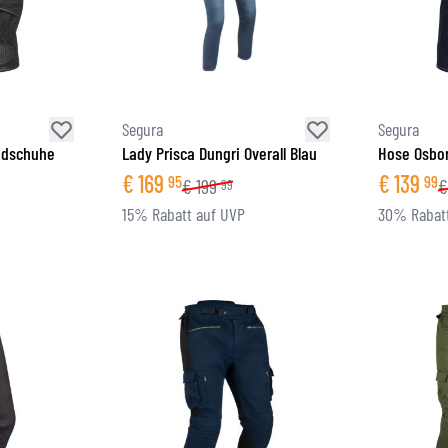
Segura
Segura
ndschuhe
Lady Prisca Dungri Overall Blau
Hose Osbor
€
169
€
139
95
99
€
199
€
99
15% Rabatt auf UVP
30% Rabatt