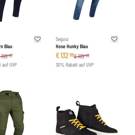
Segura
n Blau
Hose Hunky Blau
€
132
99
199
€
189
99
99
 auf UVP
30% Rabatt auf UVP