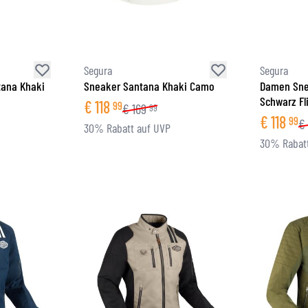
Segura
Segura
ana Khaki
Sneaker Santana Khaki Camo
Damen Sne
Schwarz Fl
€
118
99
€
169
99
€
118
99
€
30% Rabatt auf UVP
30% Rabatt