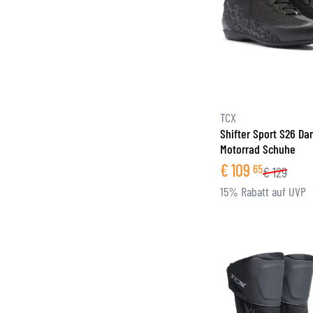
TCX
Shifter Sport S26 D
Motorrad Schuhe
€
109
65
€
129
15% Rabatt auf UVP