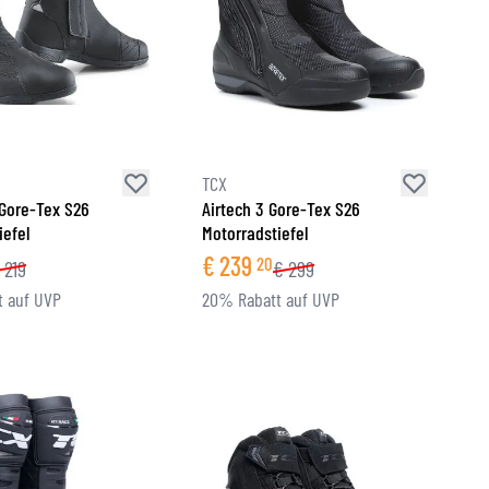
TCX
 Gore-Tex S26
Airtech 3 Gore-Tex S26
iefel
Motorradstiefel
€
239
20
219
€
299
 auf UVP
20% Rabatt auf UVP