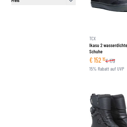
Preis
filter
TCX
Ikasu 2 wasserdicht
Schuhe
€
152
15
€
179
15% Rabatt auf UVP