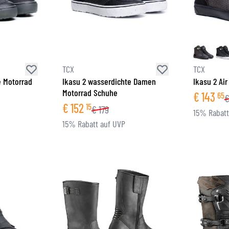
TCX
TCX
e Motorrad
Ikasu 2 wasserdichte Damen
Ikasu 2 Ai
Motorrad Schuhe
€
143
65
€
152
15
€
179
15% Rabatt
15% Rabatt auf UVP