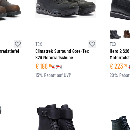
TCX
TCX
radstiefel
Climatrek Surround Gore-Tex
Hero 2 S26
S26 Motorradschuhe
Motorradst
€
186
€
223
15
20
€
219
15% Rabatt auf UVP
20% Rabatt