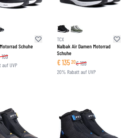
TCX
 Motorrad Schuhe
Nalbak Air Damen Motorrad
Schuhe
€
169
€
135
20
€
169
 auf UVP
20% Rabatt auf UVP