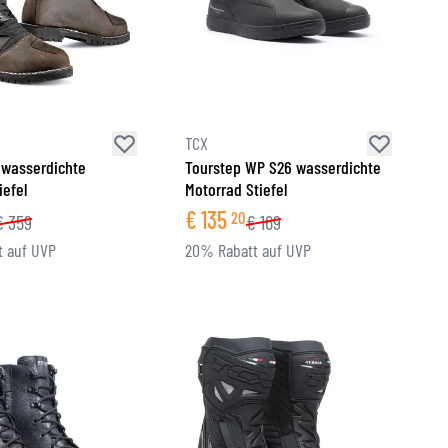
TCX
6 wasserdichte
Tourstep WP S26 wasserdichte
iefel
Motorrad Stiefel
€
135
20
€
359
€
169
 auf UVP
20% Rabatt auf UVP