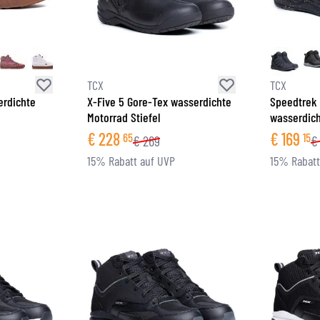
BRILLE
TANKTASCHEN
HELM ERSATZTEILE
PROTEKTOREN
FASHION
HECKTASCHEN
HELMFUTTER
AIRBAGS
ZUBEHÖR
HALTEPLATTEN UND MONTAGE
OBERKÖRPERSCHUTZ
TASCHEN
TCX
TCX
UNTERKÖRPERSCHUTZ
CAPS
erdichte
X-Five 5 Gore-Tex wasserdichte
Speedtrek
Motorrad Stiefel
wasserdich
MOTOCROSS PROTEKTOREN
BRILLEN
€
228
€
169
HI-VIS WESTEN
SCHUHWAREN
65
15
€
269
€
SONSTIGE PROTEKTOREN
HOODIES
15% Rabatt auf UVP
15% Rabatt
JACKEN
LANGARMSHIRTS
HOSEN & SHORTS
HEMDEN
RÖCKE & KLEIDER
SOCKEN
SHIRTS