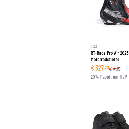
TCX
RT-Race Pro Air 2023
Motorradstiefel
€
327
20
€
409
20% Rabatt auf UVP