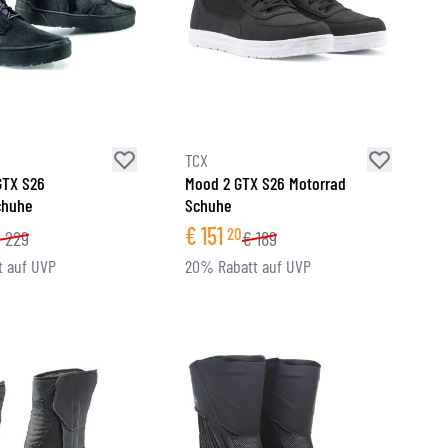
TCX
GTX S26
Mood 2 GTX S26 Motorrad
chuhe
Schuhe
€
151
20
€
229
€
189
 auf UVP
20% Rabatt auf UVP