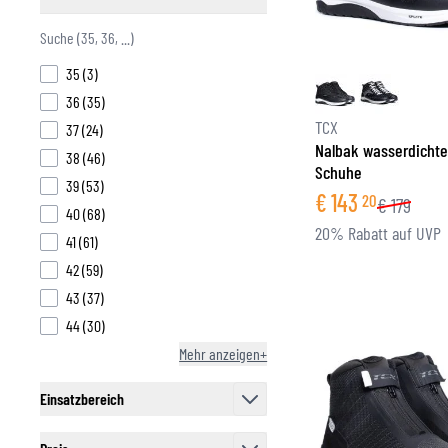
filter
products available
35
(
3
)
products available
36
(
35
)
TCX
products available
37
(
24
)
Nalbak wasserdichte
products available
38
(
46
)
Schuhe
products available
39
(
53
)
€
143
20
€
179
products available
40
(
68
)
20% Rabatt auf UVP
products available
41
(
61
)
products available
42
(
59
)
products available
43
(
37
)
products available
44
(
30
)
Mehr anzeigen+
Einsatzbereich
filter