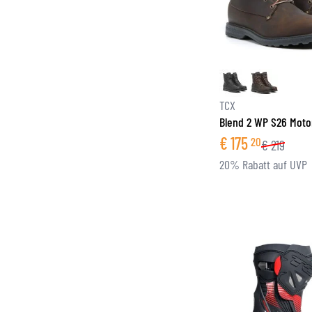
TCX
Blend 2 WP S26 Motor
€
175
20
€
219
20% Rabatt auf UVP