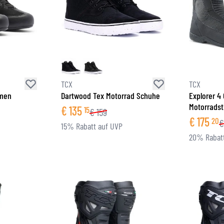
TCX
TCX
amen
Dartwood Tex Motorrad Schuhe
Explorer 4
Motorradst
€
135
15
€
159
€
175
20
€
15% Rabatt auf UVP
20% Rabatt