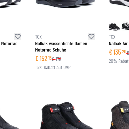
TCX
TCX
 Motorrad
Nalbak wasserdichte Damen
Nalbak Air
Motorrad Schuhe
€
135
20
€
152
15
€
179
20% Rabatt
15% Rabatt auf UVP