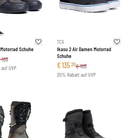
TCX
r Motorrad Schuhe
Ikasu 2 Air Damen Motorrad
Schuhe
€
169
€
135
20
€
169
 auf UVP
20% Rabatt auf UVP