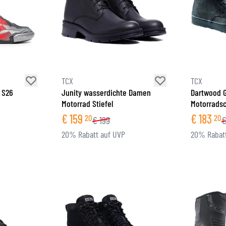
TCX
TCX
 S26
Junity wasserdichte Damen
Dartwood 
Motorrad Stiefel
Motorrads
€
159
€
183
20
20
€
199
20% Rabatt auf UVP
20% Rabatt