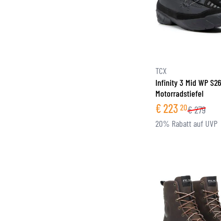
TCX
Infinity 3 Mid WP S2
Motorradstiefel
€
223
20
€
279
20% Rabatt auf UVP