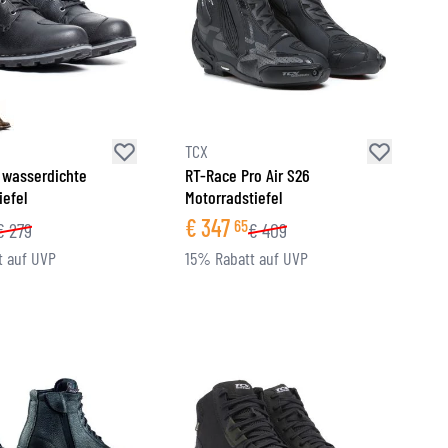
TCX
 wasserdichte
RT-Race Pro Air S26
iefel
Motorradstiefel
€
347
65
€
279
€
409
 auf UVP
15% Rabatt auf UVP