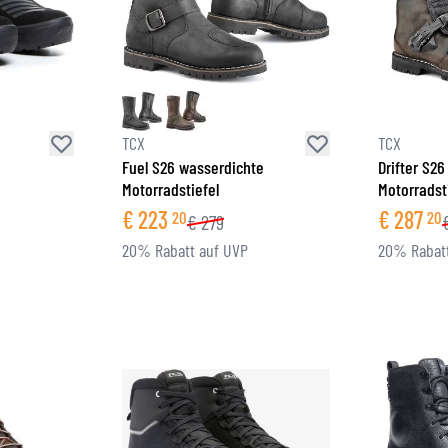
TCX
TCX
6
Fuel S26 wasserdichte
Drifter S2
Motorradstiefel
Motorradst
€
223
€
287
20
20
€
279
20% Rabatt auf UVP
20% Rabatt