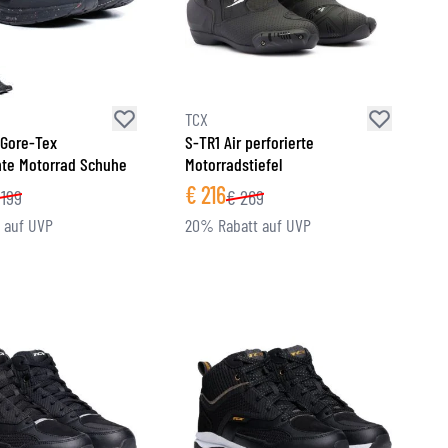
TCX
 Gore-Tex
S-TR1 Air perforierte
te Motorrad Schuhe
Motorradstiefel
€
216
199
€
269
 auf UVP
20% Rabatt auf UVP