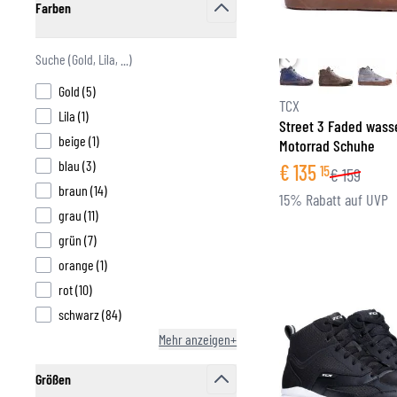
Farben
filter
FUNKTIONSBEKLEIDUNG
BASISSCHICHT
products available
Gold
(
5
)
MITTELSCHICHT
TCX
products available
Lila
(
1
)
KOPFBEDECKUNG & MULTIFUNKTIONSTUCH
Street 3 Faded wass
products available
beige
(
1
)
Motorrad Schuhe
SOCKEN
products available
blau
(
3
)
€
135
KÜHLWESTEN
15
€
159
products available
braun
(
14
)
15% Rabatt auf UVP
products available
grau
(
11
)
products available
grün
(
7
)
products available
orange
(
1
)
products available
rot
(
10
)
products available
schwarz
(
84
)
Mehr anzeigen+
Größen