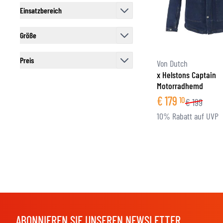
Einsatzbereich
filter
Größe
filter
Preis
Von Dutch
filter
x Helstons Captain
Motorradhemd
€
179
10
€
199
10% Rabatt auf UVP
ABONNIEREN SIE UNSEREN NEWSLETTER