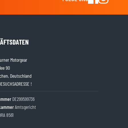
ÄFTSDATEN
rner Motorgear
lee 90
chen, Deutschland
BESUCHSADRESSE !
nummer
DE299599736
kammer
Amtsgericht
HRA 8561