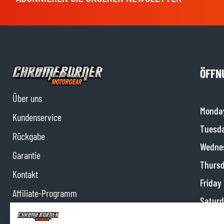
ÖFFN
Über uns
Monda
Kundenservice
Tuesd
Rückgabe
Wedne
Garantie
Thurs
Kontakt
Friday
Affiliate-Programm
Satur
Impressum
Sunda