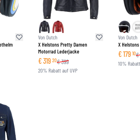
BRILLE
TANKTASCHEN
HELM ERSATZTEILE
PROTEKTOREN
FASHION
HECKTASCHEN
HELMFUTTER
AIRBAGS
ZUBEHÖR
HALTEPLATTEN UND MONTAGE
OBERKÖRPERSCHUTZ
TASCHEN
Von Dutch
Von Dutch
UNTERKÖRPERSCHUTZ
CAPS
Jethelm
X Helstons Pretty Damen
X Helstons
Motorrad Lederjacke
MOTOCROSS PROTEKTOREN
BRILLEN
€
179
10
€
€
319
HI-VIS WESTEN
SCHUHWAREN
20
€
399
10% Rabatt
SONSTIGE PROTEKTOREN
HOODIES
20% Rabatt auf UVP
JACKEN
LANGARMSHIRTS
HOSEN & SHORTS
HEMDEN
RÖCKE & KLEIDER
SOCKEN
SHIRTS