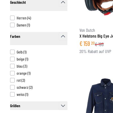
Geschlecht
filter
FUNKTIONSBEKLEIDUNG
products available
Herren
(
4
)
BASISSCHICHT
products available
Damen
(
1
)
MITTELSCHICHT
Von Dutch
KOPFBEDECKUNG & MULTIFUNKTIONSTUCH
X Helstons Big Eye 
Farben
SOCKEN
€
159
20
filter
€
199
KÜHLWESTEN
20% Rabatt auf UVP
products available
Gelb
(
1
)
products available
beige
(
1
)
products available
blau
(
3
)
products available
orange
(
1
)
products available
rot
(
2
)
products available
schwarz
(
2
)
products available
weiss
(
1
)
Größen
filter