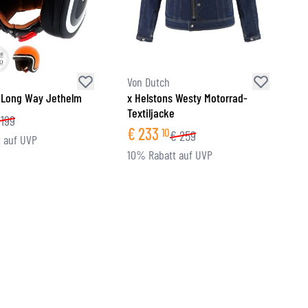
Von Dutch
 Long Way Jethelm
x Helstons Westy Motorrad-
Textiljacke
199
€
233
10
€
259
 auf UVP
10% Rabatt auf UVP