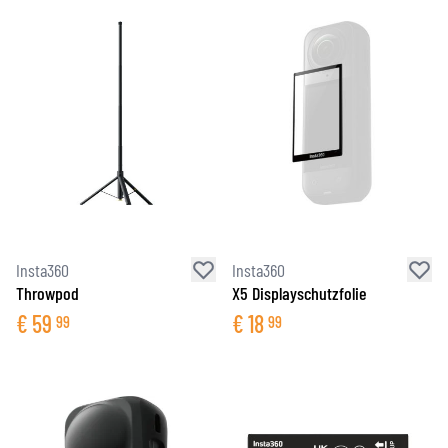
Insta360
Insta360
Throwpod
X5 Displayschutzfolie
€
59
€
18
99
99