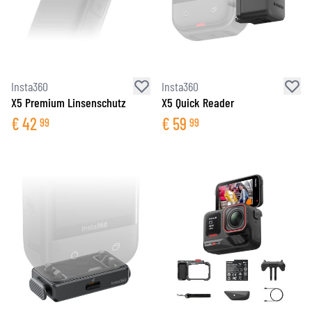
Insta360
Insta360
X5 Premium Linsenschutz
X5 Quick Reader
€
42
€
59
99
99