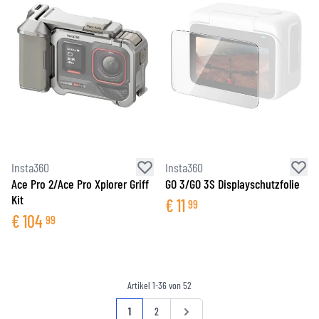
Insta360
Insta360
Ace Pro 2/Ace Pro Xplorer Griff
GO 3/GO 3S Displayschutzfolie
Kit
€
11
99
€
104
99
Artikel
1
-
36
von
52
Seite
Sie lesen gerade die Seite
Seite
Seite
1
2