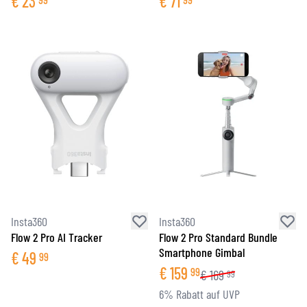
€
23
€
71
Insta360
Insta360
Flow 2 Pro AI Tracker
Flow 2 Pro Standard Bundle
Smartphone Gimbal
€
49
99
€
159
99
€
169
99
6% Rabatt auf UVP