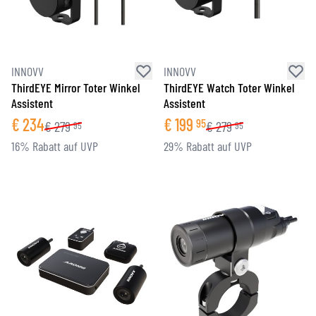
INNOVV
INNOVV
ThirdEYE Mirror Toter Winkel
ThirdEYE Watch Toter Winkel
Assistent
Assistent
€
234
€
199
95
€
279
€
279
95
95
16% Rabatt auf UVP
29% Rabatt auf UVP