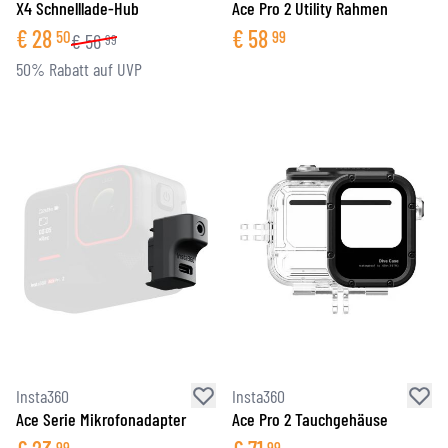
X4 Schnelllade-Hub
Ace Pro 2 Utility Rahmen
€
28
€
58
50
99
€
56
99
50% Rabatt auf UVP
Insta360
Insta360
Ace Serie Mikrofonadapter
Ace Pro 2 Tauchgehäuse
99
99