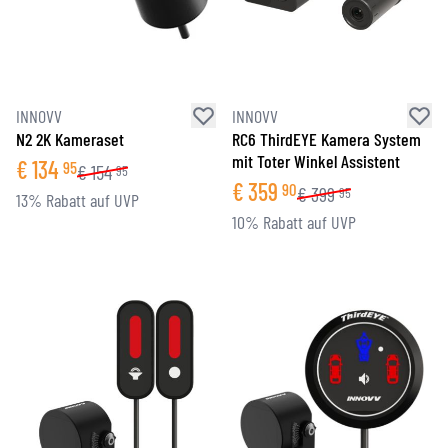
INNOVV
INNOVV
N2 2K Kameraset
RC6 ThirdEYE Kamera System
mit Toter Winkel Assistent
€
134
95
€
154
95
€
359
90
€
399
95
13% Rabatt auf UVP
10% Rabatt auf UVP