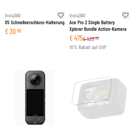
Insta360
Insta360
X5 Schnellverschluss-Halterung
Ace Pro 2 Single Battery
Xplorer Bundle Action-Kamera
€
30
99
€
475
€
529
99
10% Rabatt auf UVP