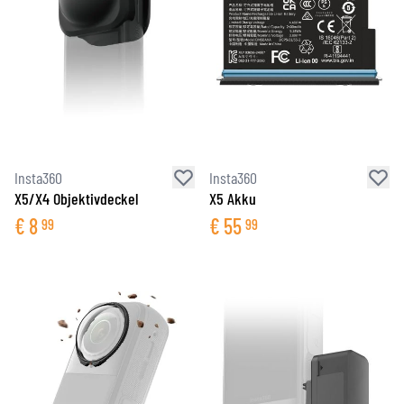
Insta360
Insta360
X5/X4 Objektivdeckel
X5 Akku
€
8
€
55
99
99