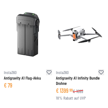
Insta360
Insta360
Antigravity A1 Flug-Akku
Antigravity A1 Infinity Bundle
Drohne
€
79
€
1399
99
€
1699
18% Rabatt auf UVP