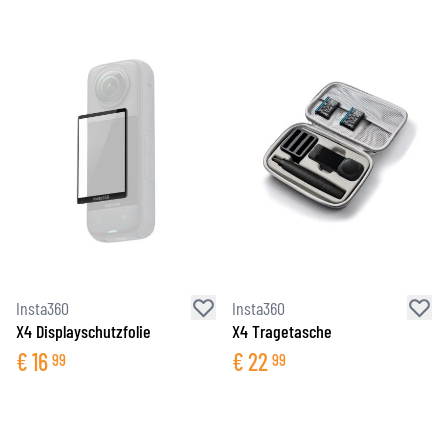
Insta360
Insta360
X4 Displayschutzfolie
X4 Tragetasche
€
16
€
22
99
99