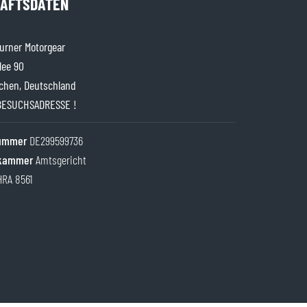
ÄFTSDATEN
rner Motorgear
lee 90
chen, Deutschland
BESUCHSADRESSE !
nummer
DE299599736
kammer
Amtsgericht
HRA 8561