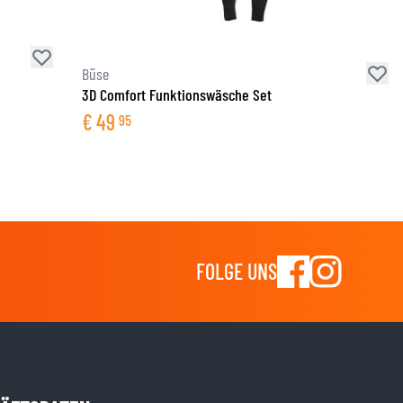
Büse
3D Comfort Funktionswäsche Set
€
49
95
FOLGE UNS