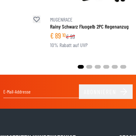
MUGENRACE
Rainy Schwarz Fluogelb 2PC Regenanzug
€
89
10
€
99
10% Rabatt auf UVP
ABONNIEREN
E-Mail-Adresse