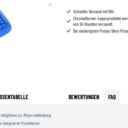
BRILLE
TANKTASCHEN
HELM ERSATZTEILE
Schneller Versand mit DHL
PROTEKTOREN
FASHION
HECKTASCHEN
ChromeBurner-Lagerprodukte wer
HELMFUTTER
AIRBAGS
ZUBEHÖR
HALTEPLATTEN UND MONTAGE
von 24 Stunden versandt
OBERKÖRPERSCHUTZ
Die niederigsten Preise | Best-Pric
TASCHEN
UNTERKÖRPERSCHUTZ
CAPS
MOTOCROSS PROTEKTOREN
BRILLEN
HI-VIS WESTEN
SCHUHWAREN
SONSTIGE PROTEKTOREN
HOODIES
JACKEN
LANGARMSHIRTS
HOSEN & SHORTS
HEMDEN
SSENTABELLE
BEWERTUNGEN
FAQ
RÖCKE & KLEIDER
SOCKEN
rmöglichen es, Motorradkleidung
SHIRTS
en integrierte Protektoren