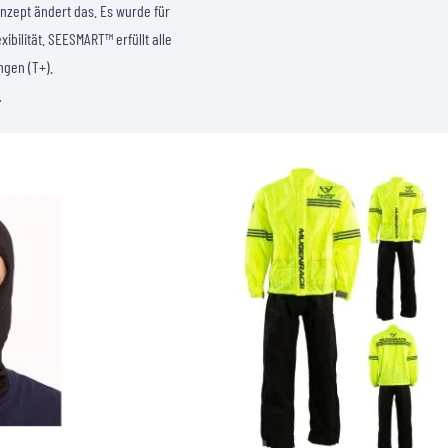
nzept ändert das. Es wurde für
ibilität. SEESMART™ erfüllt alle
ngen (T+).
.