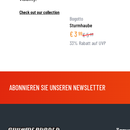
Check out our collection
Bogotto
Sturmhaube
€
3
99
€
5
99
33% Rabatt auf UVP
ABONNIEREN SIE UNSEREN NEWSLETTER