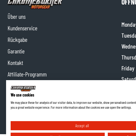
ÖFFN
Über uns
Monda
Kundenservice
Tuesd
Rückgabe
Wedne
Garantie
Thurs
Kontakt
Friday
Affiliate-Programm
Satur
Impressum
Sunda
We use cookies
We may place these for analysis of our visitor data, to improve our website, show personalised content
you a great website experience. For more information about the cookies we use open the settings.
Accept all