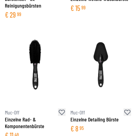
Reinigungsbürsten
€
15
99
€
29
99
Muc-Off
Muc-Off
Einzelne Rad- &
Einzelne Detailing Bürste
Komponentenbürste
€
8
95
€
11
49