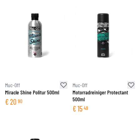
Muc-Off
Muc-Off
Miracle Shine Politur 500ml
Motorradreiniger Protectant
500ml
€
20
90
€
15
49