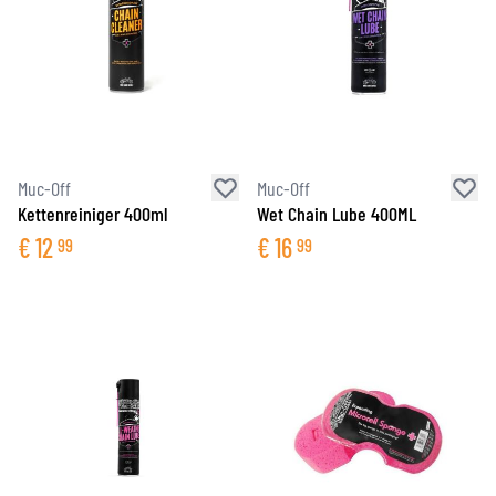
Muc-Off
Muc-Off
Kettenreiniger 400ml
Wet Chain Lube 400ML
€
12
€
16
99
99