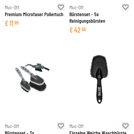
Muc-Off
Muc-Off
Premium Microfaser Poliertuch
Bürstenset - 5x
Reinigungsbürsten
€
11
99
€
42
66
Muc-Off
Muc-Off
Bürstenset - 3x
Einzelne Weiche Waschbürste