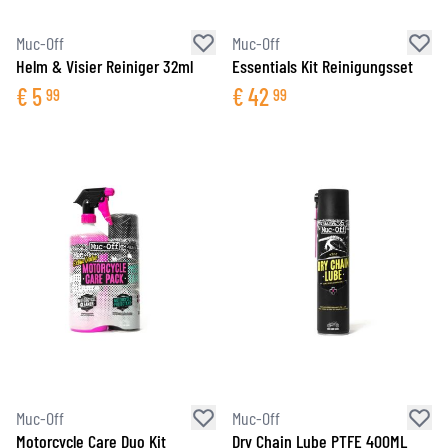
Muc-Off
Muc-Off
Helm & Visier Reiniger 32ml
Essentials Kit Reinigungsset
€
5
€
42
99
99
Muc-Off
Muc-Off
Motorcycle Care Duo Kit
Dry Chain Lube PTFE 400ML