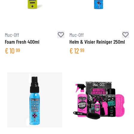
Muc-Off
Muc-Off
Foam Fresh 400ml
Helm & Visier Reiniger 250ml
€
10
€
12
99
99