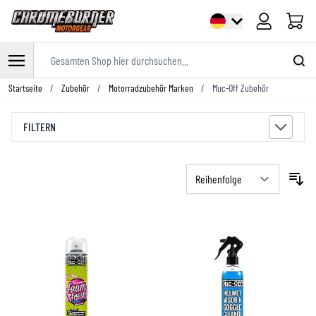
Warenk
Gesamten Shop hier durchsuchen...
Zum Inhalt springen
Startseite
/
Zubehör
/
Motorradzubehör Marken
/
Muc-Off Zubehör
FILTERN