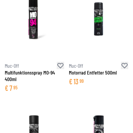
Muc-Off
Muc-Off
Multifunktionsspray MO-94
Motorrad Entfetter 500ml
400ml
€
13
99
€
7
95