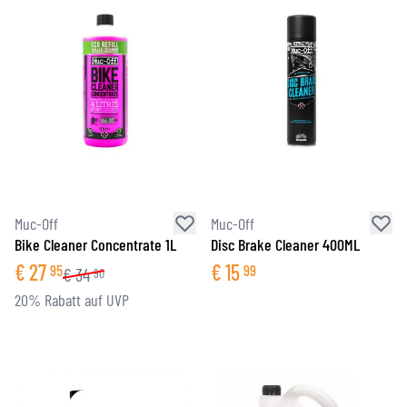
Muc-Off
Muc-Off
Bike Cleaner Concentrate 1L
Disc Brake Cleaner 400ML
€
27
€
15
95
99
€
34
90
20% Rabatt auf UVP