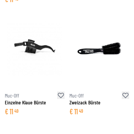
Muc-Off
Muc-Off
Einzelne Klaue Bürste
Zweizack Bürste
€
11
€
11
49
49