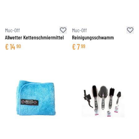
Muc-Off
Muc-Off
Allwetter Kettenschmiermittel
Reinigungsschwamm
€
14
€
7
90
99