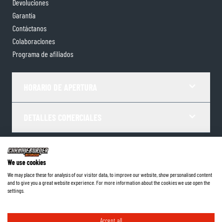
Devoluciones
Garantía
Contáctanos
Colaboraciones
Programa de afiliados
HORARIO DE APERTURA
DETALLES COMERCIALES
Términos y Condiciones
Política de Privacidad
Gestor de Cookies
We use cookies
Datos de la empresa
We may place these for analysis of our visitor data, to improve our website, show personalised content
and to give you a great website experience. For more information about the cookies we use open the
©
2026
ChromeBurner - Todos los derechos reservados.
settings.
Accept all