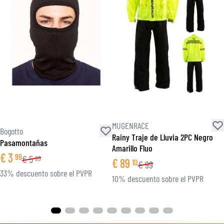
MUGENRACE
Bogotto
Rainy Traje de Lluvia 2PC Negro
Pasamontañas
Amarillo Fluo
€
3
99
€
5
99
€
89
10
€
99
33% descuento sobre el PVPR
10% descuento sobre el PVPR