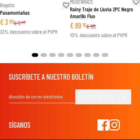
MUGENRACE
Bogotto
Rainy Traje de Lluvia 2PC Negro
Pasamontañas
Amarillo Fluo
€
3
99
€
5
99
€
89
10
€
99
33% descuento sobre el PVPR
10% descuento sobre el PVPR
SUSCRÍBETE A NUESTRO BOLETÍN
SUSCRIBIRSE
Dirección de email
SÍGANOS