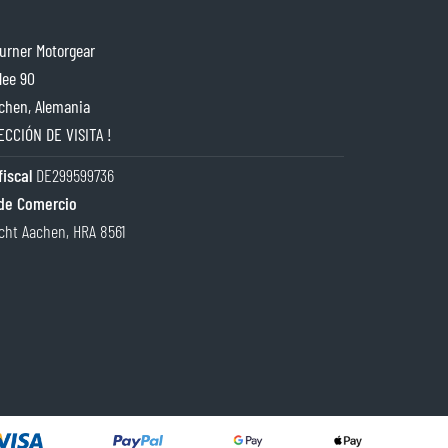
rner Motorgear
lee 90
chen, Alemania
ECCIÓN DE VISITA !
iscal
DE299599736
de Comercio
cht Aachen, HRA 8561