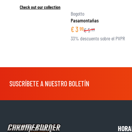
Check out our collection
Bogotto
Pasamontañas
€
3
99
€
5
99
33% descuento sobre el PVPR
SUSCRÍBETE A NUESTRO BOLETÍN
HORA