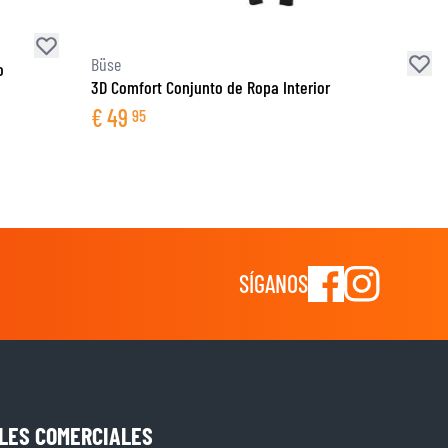
Büse
o
3D Comfort Conjunto de Ropa Interior
€
49
95
SÍGANOS
LES COMERCIALES