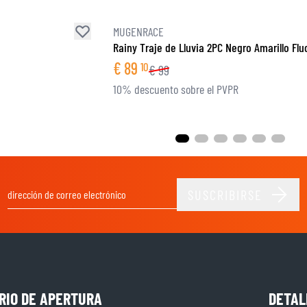
MUGENRACE
Rainy Traje de Lluvia 2PC Negro Amarillo Flu
€
89
10
€
99
10% descuento sobre el PVPR
SUSCRIBIRSE
Dirección de email
RIO DE APERTURA
DETAL