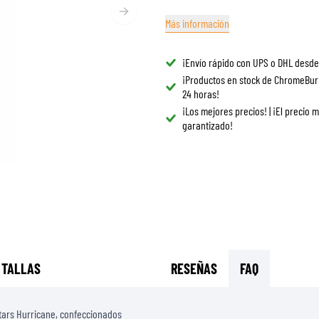
GAFAS
BOLSAS DE TANQUE PARA MOTO
Más información
REPUESTOS
BOLSAS TRASERAS
REVESTIMIENTO
REJILLAS & SOPORTES
¡Envío rápido con UPS o DHL desde
PROTECCIÓN & ACCESORIOS
ROPA CASUAL
¡Productos en stock de ChromeBur
AIRBAGS
ACCESORIOS
24 horas!
CUERPO SUPERIOR
BOLSAS
¡Los mejores precios! | ¡El precio 
CUERPO INFERIOR
garantizado!
GORRAS
ARMADURA MOTOCROSS
GAFAS
CHALECOS DE ALTA VISIBILIDAD
CALZADO
OTROS ACCESORIOS
SUDADERAS
CHAQUETAS
MANGAS LARGAS
PANTALONES & SHORTS
CAMISAS
 TALLAS
RESEÑAS
FAQ
FALDAS & VESTIDOS
MEDIAS
stars Hurricane, confeccionados