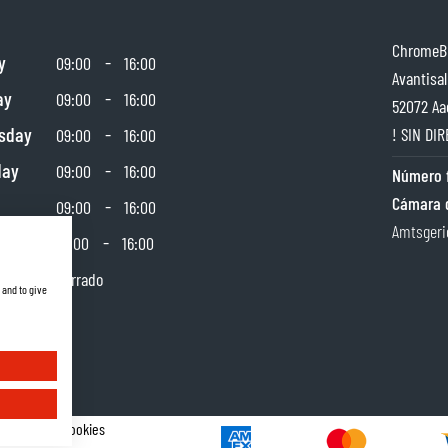
ChromeBu
y
-
09:00
16:00
Avantisal
ay
-
09:00
16:00
52072 Aa
sday
-
! SIN DIR
09:00
16:00
day
-
09:00
16:00
Número f
Cámara 
-
09:00
16:00
Amtsgeri
day
-
10:00
16:00
y
Cerrado
 and to give
Gestor de Cookies