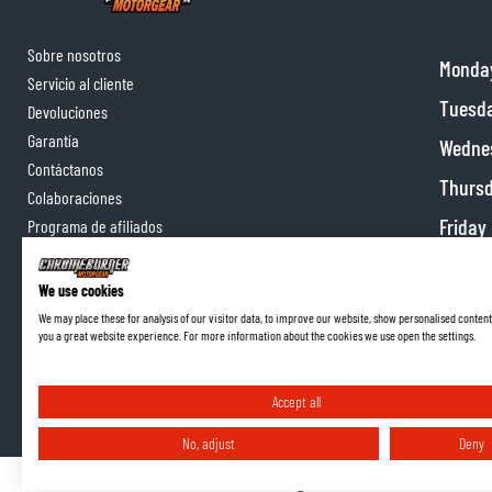
Sobre nosotros
Monda
Servicio al cliente
Tuesd
Devoluciones
Garantía
Wedne
Contáctanos
Thurs
Colaboraciones
Friday
Programa de afiliados
Satur
We use cookies
Sunda
We may place these for analysis of our visitor data, to improve our website, show personalised content
you a great website experience. For more information about the cookies we use open the settings.
Accept all
No, adjust
Deny
Términos y Condiciones
Política de Privacidad