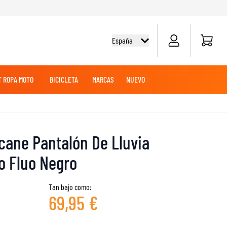
Carrito d
España
 ROPA MOTO
BICICLETA
MARCAS
NUEVO
O
E
EZA
OLES
OFF-ROAD
CAMISETAS CICLISMO
TOURING
TOURING
BATERÍAS DE MOTO
MERCANCÍAS
ROPA MX
icane Pantalón De Lluvia
SUDADERAS
PANTALONES
o Fluo Negro
AVENTURA
MANTENIMIENTO
Tan bajo como:
69,95 €
DESLIZADORES DE RODILLA Y CODO