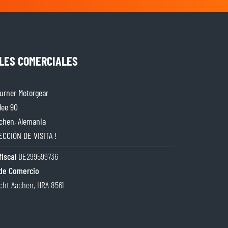
LES COMERCIALES
rner Motorgear
lee 90
chen, Alemania
ECCIÓN DE VISITA !
iscal
DE299599736
de Comercio
cht Aachen, HRA 8561