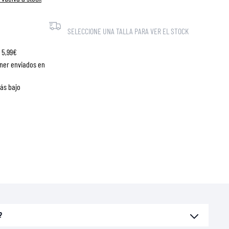
SELECCIONE UNA TALLA PARA VER EL STOCK
 5,99€
ner enviados en
más bajo
?