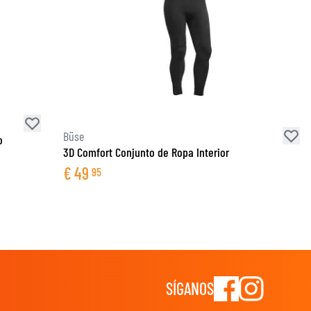
Büse
o
3D Comfort Conjunto de Ropa Interior
€
49
95
SÍGANOS