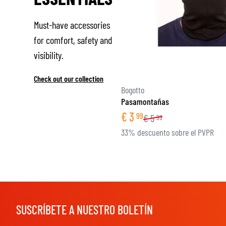
Must-have accessories
for comfort, safety and
visibility.
Check out our collection
Bogotto
Pasamontañas
€
3
99
€
5
99
33% descuento sobre el PVPR
SUSCRÍBETE A NUESTRO BOLETÍN