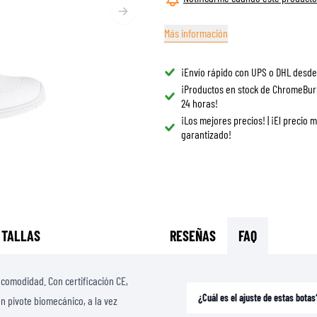
GAFAS
BOLSAS DE TANQUE PARA MOTO
REPUESTOS
Más información
BOLSAS TRASERAS
REVESTIMIENTO
REJILLAS & SOPORTES
PROTECCIÓN & ACCESORIOS
ROPA CASUAL
¡Envío rápido con UPS o DHL desde
AIRBAGS
ACCESORIOS
¡Productos en stock de ChromeBur
24 horas!
CUERPO SUPERIOR
BOLSAS
¡Los mejores precios! | ¡El precio 
CUERPO INFERIOR
GORRAS
garantizado!
ARMADURA MOTOCROSS
GAFAS
CHALECOS DE ALTA VISIBILIDAD
CALZADO
OTROS ACCESORIOS
SUDADERAS
CHAQUETAS
MANGAS LARGAS
 TALLAS
RESEÑAS
FAQ
PANTALONES & SHORTS
CAMISAS
 comodidad. Con certificación CE,
FALDAS & VESTIDOS
¿Cuál es el ajuste de estas botas
un pivote biomecánico, a la vez
MEDIAS