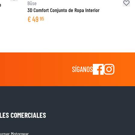
Büse
o
3D Comfort Conjunto de Ropa Interior
€
49
95
SÍGANOS
LES COMERCIALES
rner Motorgear