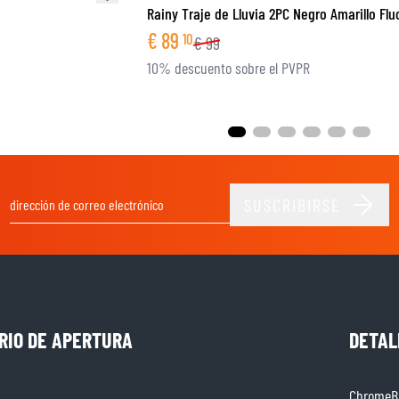
Rainy Traje de Lluvia 2PC Negro Amarillo Flu
€
89
10
€
99
10% descuento sobre el PVPR
SUSCRIBIRSE
Dirección de email
RIO DE APERTURA
DETAL
ChromeBu