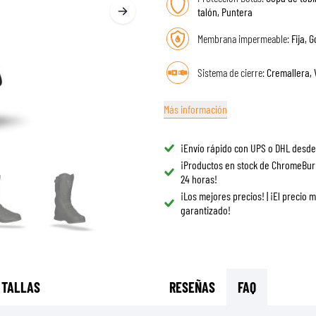
GAFAS
talón, Puntera
BOLSAS DE TANQUE PARA MOTO
REPUESTOS
Membrana impermeable:
Fija, 
BOLSAS TRASERAS
REVESTIMIENTO
REJILLAS & SOPORTES
PROTECCIÓN & ACCESORIOS
ROPA CASUAL
Sistema de cierre:
Cremallera, 
AIRBAGS
ACCESORIOS
CUERPO SUPERIOR
BOLSAS
Más información
CUERPO INFERIOR
GORRAS
ARMADURA MOTOCROSS
GAFAS
¡Envío rápido con UPS o DHL desde
CHALECOS DE ALTA VISIBILIDAD
CALZADO
¡Productos en stock de ChromeBur
24 horas!
OTROS ACCESORIOS
SUDADERAS
¡Los mejores precios! | ¡El precio 
CHAQUETAS
garantizado!
MANGAS LARGAS
PANTALONES & SHORTS
CAMISAS
FALDAS & VESTIDOS
 TALLAS
RESEÑAS
FAQ
MEDIAS