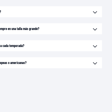
?
empre en una talla más grande?
ara cada temporada?
uropeas o americanas?