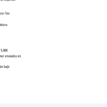
Gore-Tex
Velcro
 5,99€
ner enviados en
más bajo