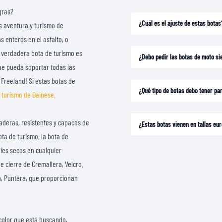
CAMISETAS
gras?
¿Cuál es el ajuste de estas botas
s aventura y turismo de
 enteros en el asfalto, o
 verdadera bota de turismo es
¿Debo pedir las botas de moto si
ue pueda soportar todas las
 Freeland! Si estas botas de
¿Qué tipo de botas debo tener p
 turismo de Dainese.
aderas, resistentes y capaces de
¿Estas botas vienen en tallas e
ta de turismo, la bota de
ies secos en cualquier
e cierre de Cremallera, Velcro.
n, Puntera, que proporcionan
 color que está buscando,