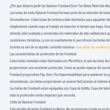
¿Por qué debería pedir las Dainese Freeland Gore-Tex Botas Motorista Ne
Las botas de moto Dainese Freeland forman parte de la colección de bota
ChromeBurner. Estas botas de turismo están diseñadas para aguantar días
simplemente cuando vaya al trabajo sin importar el tiempo que haga. Una
cómoda, bien acabada y construida con materiales de alta calidad para q
condiciones climáticas, ¡y eso es exactamente lo que ofrecen las botas de
turismo no son de su agrado, consulte nuestras
otras botas de aventura y
Las características de protección de las Freeland
Estas botas cómodas están fabricadas con Microfibra, lo que las hace dur
proporcionar una excelente protección. Como se puede esperar de una bo
Freeland proporciona Fija, Gore-Tex impermeabilidad para mantener los p
circunstancia. Las botas proporcionan un acceso fácil gracias al sistema d
Las botas de Freeland están equipadas con Copa de tobillo, Copa del taló
toda la protección contra impactos que necesita.
Estilo de Dainese Freeland
Esta versión de botas Freeland es Negro. No se preocupe si este no es el