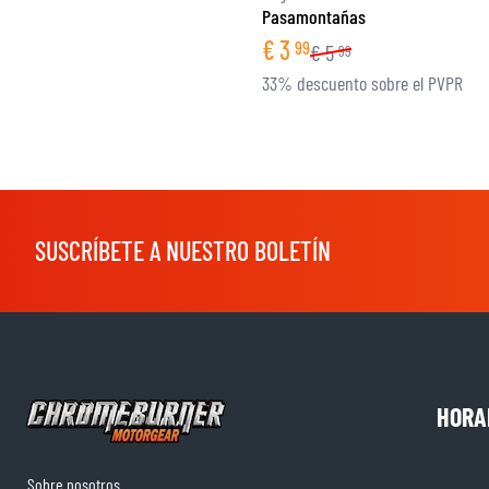
Pasamontañas
€
3
99
€
5
99
33% descuento sobre el PVPR
SUSCRÍBETE A NUESTRO BOLETÍN
HORA
Sobre nosotros