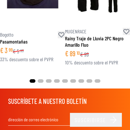
MUGENRACE
Bogotto
Rainy Traje de Lluvia 2PC Negro
Pasamontañas
Amarillo Fluo
€
3
99
€
5
99
€
89
10
€
99
33% descuento sobre el PVPR
10% descuento sobre el PVPR
SUSCRÍBETE A NUESTRO BOLETÍN
SUSCRIBIRSE
Dirección de email