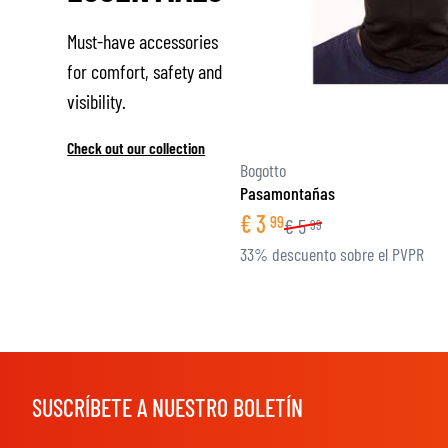
Must-have accessories
for comfort, safety and
visibility.
Check out our collection
Bogotto
Pasamontañas
€
3
99
€
5
99
33% descuento sobre el PVPR
SUSCRÍBETE A NUESTRO BOLETÍN