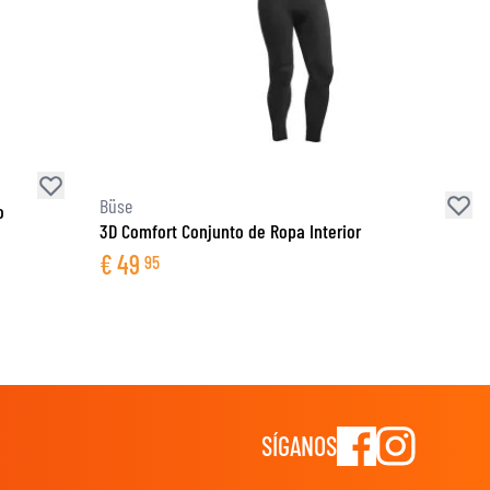
Büse
o
3D Comfort Conjunto de Ropa Interior
€
49
95
SÍGANOS