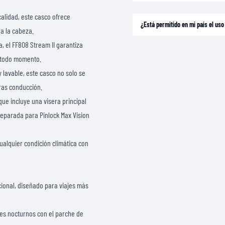
alidad, este casco ofrece
¿Está permitido en mi país el us
ra la cabeza.
, el FF808 Stream II garantiza
n todo momento.
 lavable, este casco no solo se
ras conducción.
que incluye una visera principal
preparada para Pinlock Max Vision
cualquier condición climática con
ional, diseñado para viajes más
jes nocturnos con el parche de