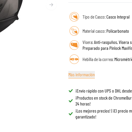
GAFAS
BOLSAS DE TANQUE PARA MOTO
REPUESTOS
BOLSAS TRASERAS
Tipo de Casco:
Casco Integral
REVESTIMIENTO
REJILLAS & SOPORTES
PROTECCIÓN & ACCESORIOS
ROPA CASUAL
Material casco:
Policarbonato
AIRBAGS
ACCESORIOS
Visera:
Anti-rasguños, Visera s
CUERPO SUPERIOR
BOLSAS
Preparado para Pinlock MaxVis
CUERPO INFERIOR
GORRAS
Hebilla de la correa:
Micrométri
ARMADURA MOTOCROSS
GAFAS
CHALECOS DE ALTA VISIBILIDAD
CALZADO
Más información
OTROS ACCESORIOS
SUDADERAS
CHAQUETAS
¡Envío rápido con UPS o DHL desde
MANGAS LARGAS
¡Productos en stock de ChromeBur
PANTALONES & SHORTS
24 horas!
CAMISAS
¡Los mejores precios! | ¡El precio 
garantizado!
FALDAS & VESTIDOS
MEDIAS