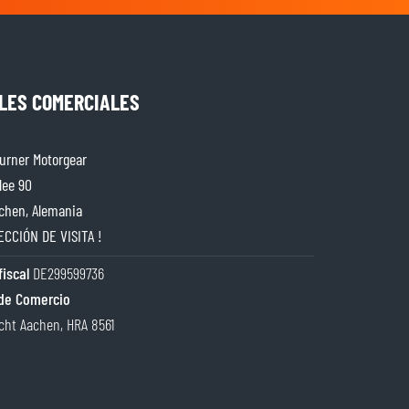
LES COMERCIALES
rner Motorgear
lee 90
chen, Alemania
ECCIÓN DE VISITA !
iscal
DE299599736
de Comercio
cht Aachen, HRA 8561