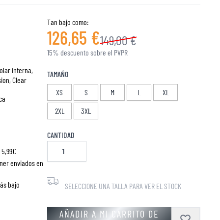
Tan bajo como:
126,65 €
149,00 €
15% descuento sobre el PVPR
olar interna,
TAMAÑO
ion, Clear
XS
S
M
L
XL
ca
2XL
3XL
CANTIDAD
 5,99€
ner enviados en
más bajo
SELECCIONE UNA TALLA PARA VER EL STOCK
AÑADIR A MI CARRITO DE