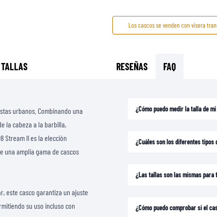
CAMISETAS
Los cascos se venden con visera tran
 TALLAS
RESEÑAS
FAQ
¿Cómo puedo medir la talla de m
clistas urbanos. Combinando una
 la cabeza a la barbilla,
8 Stream II es la elección
¿Cuáles son los diferentes tipos 
ce una amplia gama de cascos
¿Las tallas son las mismas para
r, este casco garantiza un ajuste
rmitiendo su uso incluso con
¿Cómo puedo comprobar si el ca