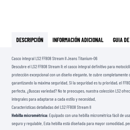
DESCRIPCIÓN
INFORMACIÓN ADICIONAL
GUIA DE
Casco integral LS2 FF808 Stream II Jeans Titanium-06
Descubre el LS2 FF808 Stream II: el casco integral definitivo para motoci
protección excepcional con un diseño elegante, te cubre completamente de
garantizando la máxima seguridad. Si la seguridad es tu prioridad, el FF80
perfecta. ¿Buscas variedad? No te preocupes, nuestra
colección LS2 ofre
integrales
para adaptarse a cada estilo y necesidad.
Características detalladas del LS2 FF808 Stream II
Hebilla micrométrica:
Equipado con una hebilla micrométrica fácil de usa
seguro y regulable. Esta hebilla está diseñada para mayor comodidad, pe