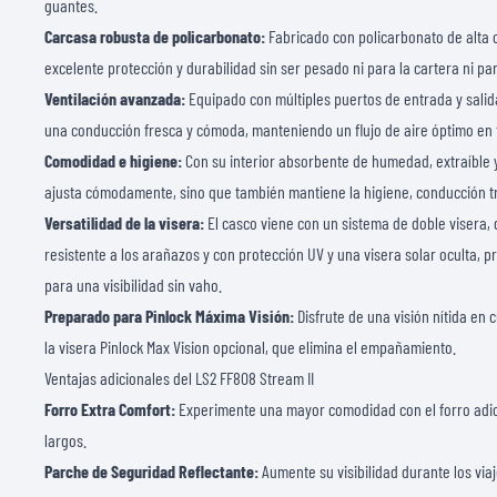
guantes.
Carcasa robusta de policarbonato:
Fabricado con policarbonato de alta c
excelente protección y durabilidad sin ser pesado ni para la cartera ni pa
Ventilación avanzada:
Equipado con múltiples puertos de entrada y salida
una conducción fresca y cómoda, manteniendo un flujo de aire óptimo e
Comodidad e higiene:
Con su interior absorbente de humedad, extraíble y
ajusta cómodamente, sino que también mantiene la higiene, conducción t
Versatilidad de la visera:
El casco viene con un sistema de doble visera, 
resistente a los arañazos y con protección UV y una visera solar oculta, 
para una visibilidad sin vaho.
Preparado para Pinlock Máxima Visión:
Disfrute de una visión nítida en 
la visera Pinlock Max Vision opcional, que elimina el empañamiento.
Ventajas adicionales del LS2 FF808 Stream II
Forro Extra Comfort:
Experimente una mayor comodidad con el forro adic
largos.
Parche de Seguridad Reflectante:
Aumente su visibilidad durante los via