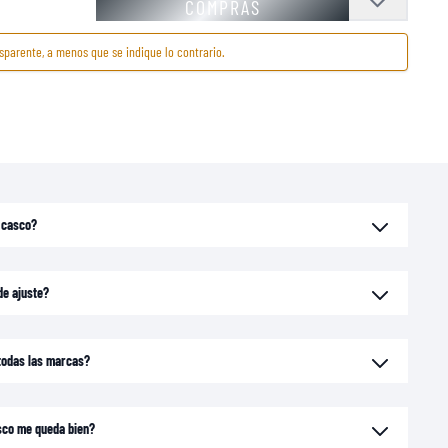
COMPRAS
sparente, a menos que se indique lo contrario.
i casco?
de ajuste?
 todas las marcas?
sco me queda bien?