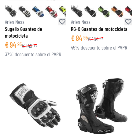
Arlen Ness
Arlen Ness
Sugello Guantes de
RG-X Guantes de motocicleta
motocicleta
€
84
95
€
154
95
€
94
95
€
149
95
45% descuento sobre el PVPR
37% descuento sobre el PVPR