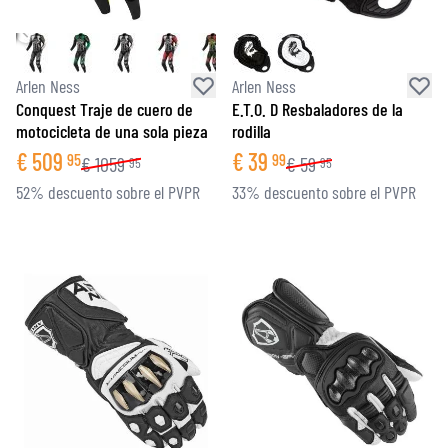
Arlen Ness
Arlen Ness
Conquest Traje de cuero de
E.T.O. D Resbaladores de la
motocicleta de una sola pieza
rodilla
€
509
€
39
95
99
€
1059
€
59
95
95
52% descuento sobre el PVPR
33% descuento sobre el PVPR