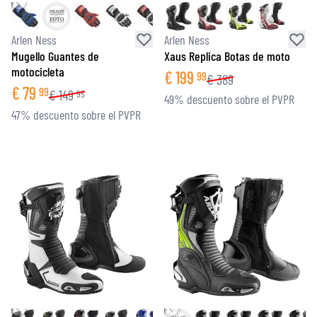
Arlen Ness
Arlen Ness
Mugello Guantes de
Xaus Replica Botas de moto
motocicleta
€
199
99
€
389
€
79
99
€
149
95
49% descuento sobre el PVPR
47% descuento sobre el PVPR