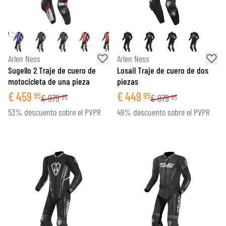
Arlen Ness
Arlen Ness
Sugello 2 Traje de cuero de
Losail Traje de cuero de dos
motocicleta de una pieza
piezas
€
459
€
449
95
95
€
979
€
879
95
95
53% descuento sobre el PVPR
49% descuento sobre el PVPR