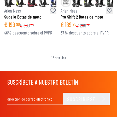
Arlen Ness
Arlen Ness
Sugello Botas de moto
Pro Shift 2 Botas de moto
€
199
€
189
99
95
€
369
€
299
95
95
46% descuento sobre el PVPR
37% descuento sobre el PVPR
12
artículos
SUSCRÍBETE A NUESTRO BOLETÍN
SUSCRIBIRSE
Dirección de email