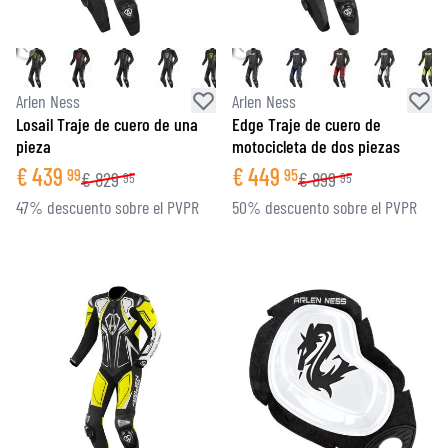
Arlen Ness
Arlen Ness
Losail Traje de cuero de una
Edge Traje de cuero de
pieza
motocicleta de dos piezas
€
439
€
449
99
95
€
829
€
899
95
95
47% descuento sobre el PVPR
50% descuento sobre el PVPR