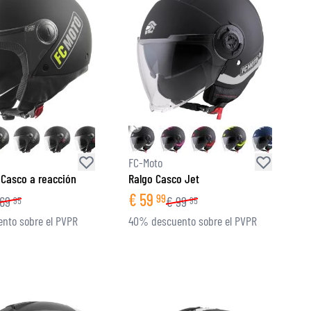
FC-Moto
Casco a reacción
Ralgo Casco Jet
€
59
99
69
€
99
95
95
nto sobre el PVPR
40% descuento sobre el PVPR