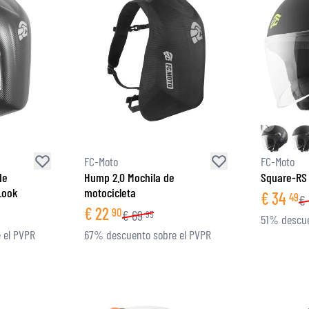
FC-Moto
FC-Moto
de
Hump 2.0 Mochila de
Square-RS 
Look
motocicleta
€
34
49
€
€
22
90
€
69
95
51% descue
 el PVPR
67% descuento sobre el PVPR