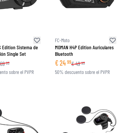
FC-Moto
 Edition Sistema de
MOMAN H4P Edition Auriculares
ón Single Set
Bluetooth
€
24
99
69
€
49
99
99
nto sobre el PVPR
50% descuento sobre el PVPR