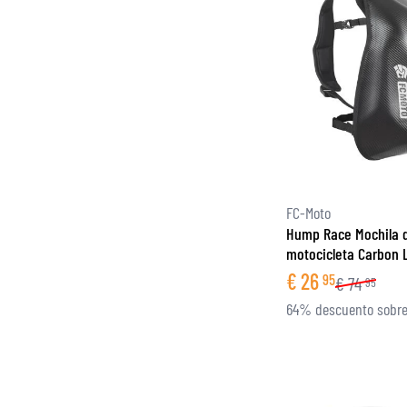
FC-Moto
Hump Race Mochila 
motocicleta Carbon 
€
26
95
€
74
95
64% descuento sobre