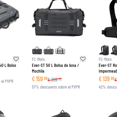
FC-Moto
FC-Moto
40 L Bolso
Ever-ST 50 L Bolsa de lona /
Ever-ST Ro
Mochila
impermeab
€
159
€
139
99
99
€
369
€
99
 el PVPR
57% descuento sobre el PVPR
42% descue