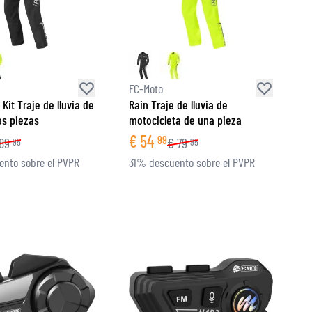
FC-Moto
Kit Traje de lluvia de
Rain Traje de lluvia de
s piezas
motocicleta de una pieza
€
54
99
89
€
79
95
95
nto sobre el PVPR
31% descuento sobre el PVPR