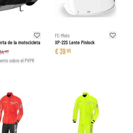
FC-Moto
erta de la motocicleta
XP-22S Lente Pinlock
€
39
95
34
90
nto sobre el PVPR