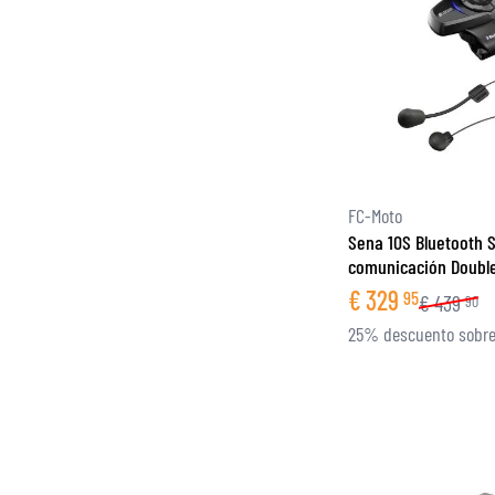
FC-Moto
Sena 10S Bluetooth 
comunicación Doubl
€
329
95
€
439
90
25% descuento sobre