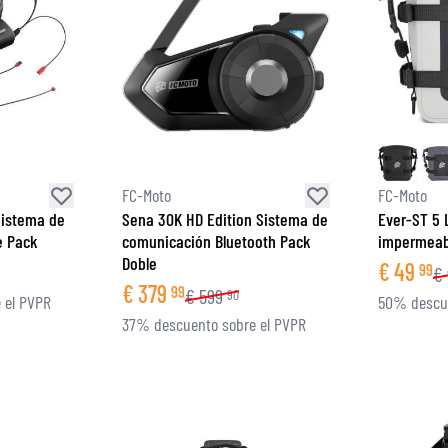
FC-Moto
FC-Moto
Sistema de
Sena 30K HD Edition Sistema de
Ever-ST 5 
e Pack
comunicación Bluetooth Pack
impermeab
Doble
€
49
99
€
€
379
99
€
599
90
 el PVPR
50% descue
37% descuento sobre el PVPR