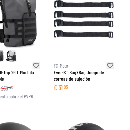
FC-Moto
ll-Top 26 L Mochila
Ever-ST BagXBag Juego de
le
correas de sujeción
€
31
95
239
95
nto sobre el PVPR