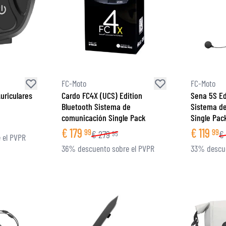
FC-Moto
FC-Moto
uriculares
Cardo FC4X (UCS) Edition
Sena 5S Ed
Bluetooth Sistema de
Sistema d
comunicación Single Pack
Single Pac
€
179
€
119
99
99
€
279
€
95
 el PVPR
36% descuento sobre el PVPR
33% descue