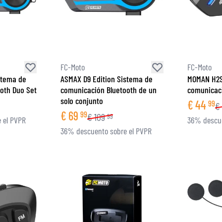
FC-Moto
FC-Moto
stema de
ASMAX D9 Edition Sistema de
MOMAN H2S
oth Duo Set
comunicación Bluetooth de un
comunicaci
solo conjunto
€
44
99
€
€
69
99
€
109
99
 el PVPR
36% descue
36% descuento sobre el PVPR