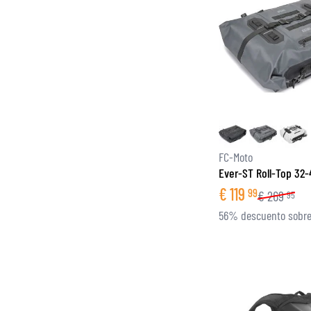
FC-Moto
Ever-ST Roll-Top 32-
€
119
99
€
269
95
56% descuento sobre