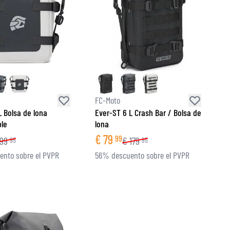
FC-Moto
L Bolsa de lona
Ever-ST 6 L Crash Bar / Bolsa de
le
lona
€
79
99
99
€
179
95
95
nto sobre el PVPR
56% descuento sobre el PVPR