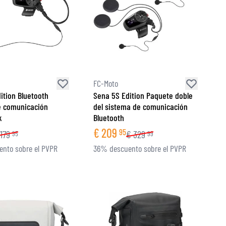
FC-Moto
ition Bluetooth
Sena 5S Edition Paquete doble
e comunicación
del sistema de comunicación
k
Bluetooth
€
209
95
179
€
329
95
99
nto sobre el PVPR
36% descuento sobre el PVPR