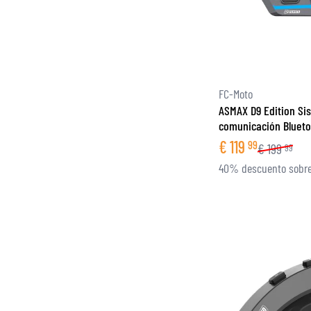
FC-Moto
ASMAX D9 Edition Si
comunicación Blueto
€
119
99
€
199
99
40% descuento sobre