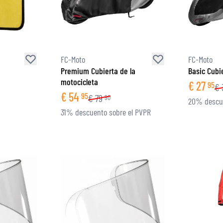
GAFAS
BOLSAS DE TANQUE PARA MOTO
REPUESTOS
BOLSAS TRASERAS
REVESTIMIENTO
REJILLAS & SOPORTES
PROTECCIÓN & ACCESORIOS
ROPA CASUAL
FC-Moto
FC-Moto
AIRBAGS
ACCESORIOS
Premium Cubierta de la
Basic Cubi
CUERPO SUPERIOR
BOLSAS
motocicleta
€
27
95
€
CUERPO INFERIOR
GORRAS
€
54
95
€
79
90
20% descue
ARMADURA MOTOCROSS
GAFAS
31% descuento sobre el PVPR
CHALECOS DE ALTA VISIBILIDAD
CALZADO
OTROS ACCESORIOS
SUDADERAS
CHAQUETAS
MANGAS LARGAS
PANTALONES & SHORTS
CAMISAS
FALDAS & VESTIDOS
MEDIAS