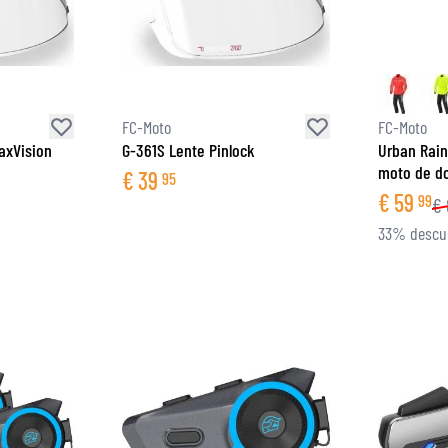
CAMISETAS
FC-Moto
FC-Moto
axVision
G-361S Lente Pinlock
Urban Rain 
moto de do
€
39
95
€
59
99
€
33% descue