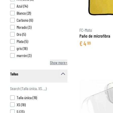
products available
Azul
(
14
)
products available
Blanco
(
21
)
products available
Carbono
(
6
)
CAPAS BASE & INTERMEDIAS
products available
Morado
(
3
)
FC-Moto
CAPAS BASE
products available
Oro
(
5
)
Paño de microfibra
CAPAS INTERMEDIAS
products available
Plata
(
5
)
€
4
99
TOCADO Y CUBRECUELLOS
products available
gris
(
18
)
CALCETINES
products available
marrón
(
3
)
CHALECOS DE ENFRIAMENTO
Show more+
Tallas
filter
products available
Talla única
(
19
)
products available
XS
(
18
)
products available
S
(
23
)