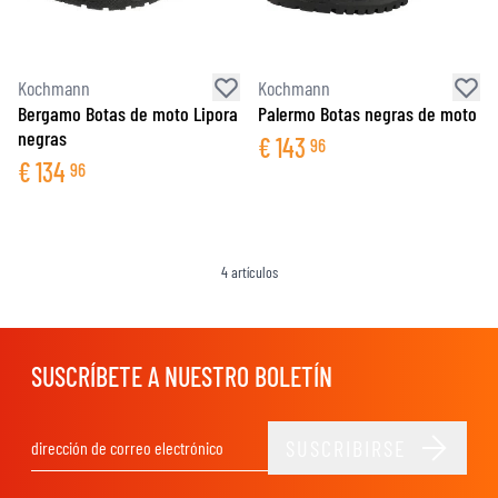
Kochmann
Kochmann
Bergamo Botas de moto Lipora
Palermo Botas negras de moto
negras
€
143
96
€
134
96
4
artículos
SUSCRÍBETE A NUESTRO BOLETÍN
SUSCRIBIRSE
Dirección de email