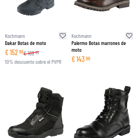
Kochmann
Kochmann
Dakar Botas de moto
Palermo Botas marrones de
moto
€
152
96
€
169
95
€
143
96
10% descuento sobre el PVPR