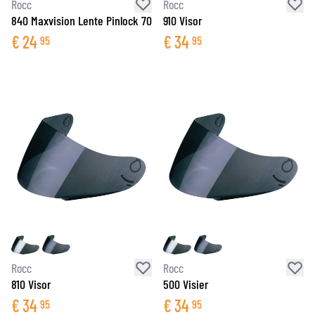
Rocc
Rocc
840 Maxvision Lente Pinlock 70
910 Visor
€
24
€
34
95
95
Rocc
Rocc
810 Visor
500 Visier
€
34
€
34
95
95