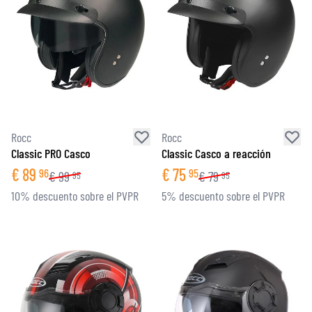
Rocc
Rocc
Classic PRO Casco
Classic Casco a reacción
€
89
€
75
96
95
€
99
€
79
95
95
10% descuento sobre el PVPR
5% descuento sobre el PVPR