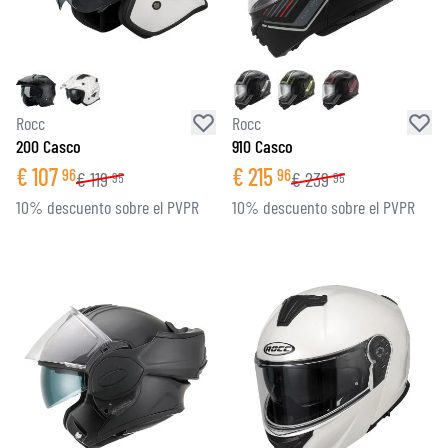
Rocc
Rocc
200 Casco
910 Casco
€
107
€
215
96
96
€
119
€
239
95
95
10% descuento sobre el PVPR
10% descuento sobre el PVPR