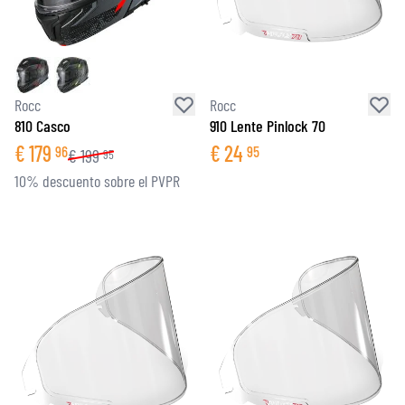
Rocc
Rocc
810 Casco
910 Lente Pinlock 70
€
179
€
24
96
95
€
199
95
10% descuento sobre el PVPR