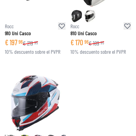
Rocc
Rocc
910 Uni Casco
810 Uni Casco
€
197
€
170
96
96
€
219
€
189
95
95
10% descuento sobre el PVPR
10% descuento sobre el PVPR