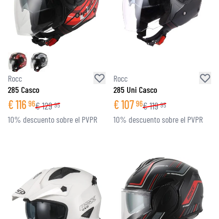
Rocc
Rocc
285 Casco
285 Uni Casco
€
116
€
107
96
96
€
129
€
119
95
95
10% descuento sobre el PVPR
10% descuento sobre el PVPR