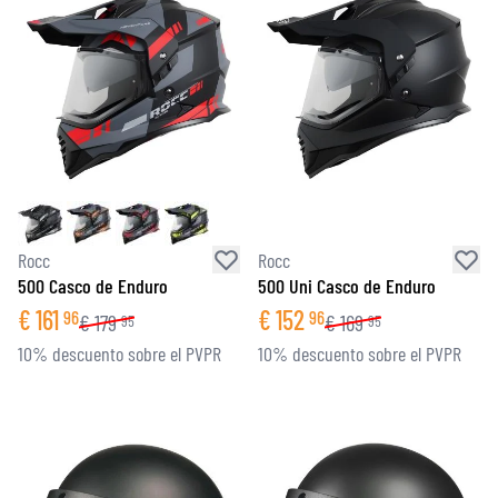
Rocc
Rocc
500 Casco de Enduro
500 Uni Casco de Enduro
€
161
€
152
96
96
€
179
€
169
95
95
10% descuento sobre el PVPR
10% descuento sobre el PVPR