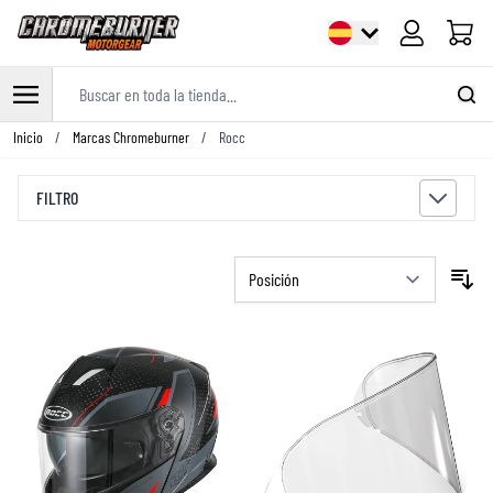
Carrito
Buscar en toda la tienda...
Ir al contenido
Inicio
/
Marcas Chromeburner
/
Rocc
FILTRO