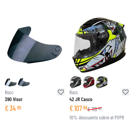
Rocc
Rocc
390 Visor
42 JR Casco
€
34
€
107
95
96
€
119
95
10% descuento sobre el PVPR