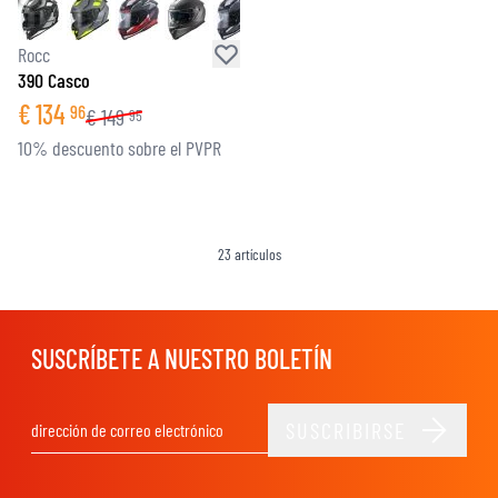
Rocc
390 Casco
€
134
96
€
149
95
10% descuento sobre el PVPR
23
artículos
SUSCRÍBETE A NUESTRO BOLETÍN
SUSCRIBIRSE
Dirección de email