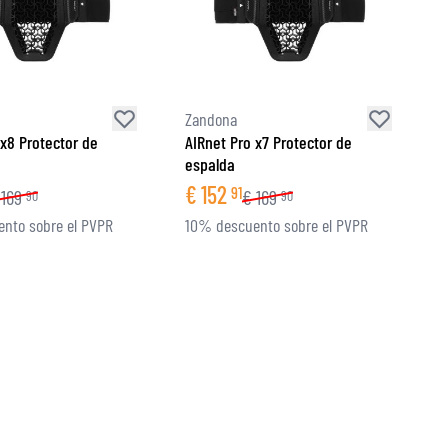
Zandona
 x8 Protector de
AIRnet Pro x7 Protector de
espalda
€
152
91
169
€
169
90
90
nto sobre el PVPR
10% descuento sobre el PVPR