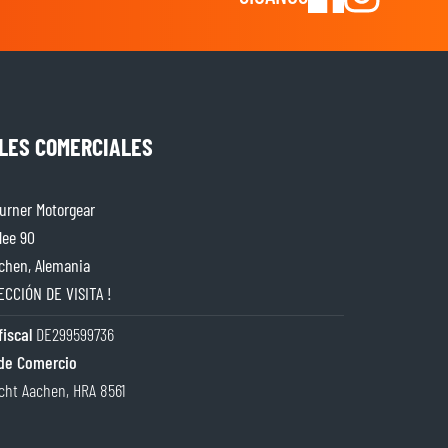
LES COMERCIALES
rner Motorgear
lee 90
chen, Alemania
ECCIÓN DE VISITA !
iscal
DE299599736
de Comercio
cht Aachen, HRA 8561