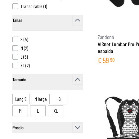
products available
Transpirable
(
1
)
Tallas
filter
CAPAS BASE & INTERMEDIAS
Zandona
CAPAS BASE
products available
S
(
4
)
AIRnet Lumbar Pro P
CAPAS INTERMEDIAS
products available
M
(
2
)
espalda
TOCADO Y CUBRECUELLOS
products available
L
(
5
)
€
59
90
CALCETINES
products available
XL
(
2
)
CHALECOS DE ENFRIAMENTO
Tamaño
filter
Lang S
M larga
S
M
L
XL
Precio
filter