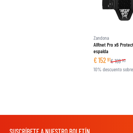
Zandona
AIRnet Pro x6 Protec
espalda
€
152
91
€
169
90
10% descuento sobre
SUSCRÍBETE A NUESTRO BOLETÍN