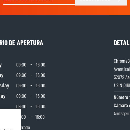
Dirección de email
RIO DE APERTURA
DETAL
ChromeBu
y
-
09:00
16:00
Avantisal
ay
-
09:00
16:00
52072 Aa
sday
-
! SIN DIR
09:00
16:00
day
-
09:00
16:00
Número f
Cámara 
-
09:00
16:00
Amtsgeri
day
-
10:00
16:00
y
Cerrado