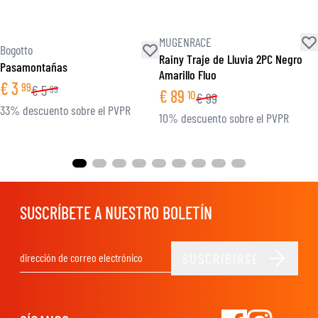
MUGENRACE
Bogotto
Rainy Traje de Lluvia 2PC Negro
Pasamontañas
Amarillo Fluo
€
3
99
€
5
99
€
89
10
€
99
33% descuento sobre el PVPR
10% descuento sobre el PVPR
SUSCRÍBETE A NUESTRO BOLETÍN
SUSCRIBIRSE
Dirección de email