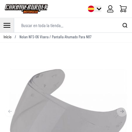
Carrito
Buscar en toda la tienda...
Ir al contenido
Inicio
/
Nolan NFS-06 Visera / Pantalla Ahumado Para N87