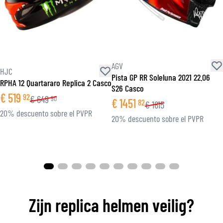
AGV
HJC
Pista GP RR Soleluna 2021 22.06
RPHA 12 Quartararo Replica 2 Casco
S26 Casco
€
519
92
€
649
90
€
1451
82
€
1815
20% descuento sobre el PVPR
20% descuento sobre el PVPR
Zijn replica helmen veilig?