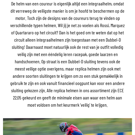
De helm van een coureur is eigenlijk altijd een integraalhelm, omdat
dit verreweg de veiligste manier is om je hoofd te beschermen op de
motor. Toch zijn de designs van de coureurs terug te vinden op
verschillende typen helmen. Wil jij je net zo voelen als Rossi, Marquez
of Quartararo op het circuit? Dan is het goed om te weten dat op het
circuit alleen integraalhelmen zijn toegestaan met een Dubbel-D
sluiting! Daarnaast moet natuurlijk ook de rest van je outfit volledig
veilig zijn met een ééndelig leren racepak, goede laarzen en
handschoenen. Op straat is een Dubbel-D sluiting tevens ook de
meest veilige optie overigens, maar replica helmen zijn ook met
andere soorten sluitingen te krijgen om zo een stuk gemakkelijk in
gebruik te zijn en ook vanuit financieel oogpunt kan voor een andere
sluiting gekozen zijn. Alle replica helmen in ons assortiment zijn ECE
22.05 gekeurd en geeft de minimale eisen aan waar een helm aan
moet voldoen om het keurmerk ‘veilig’ te krijgen.