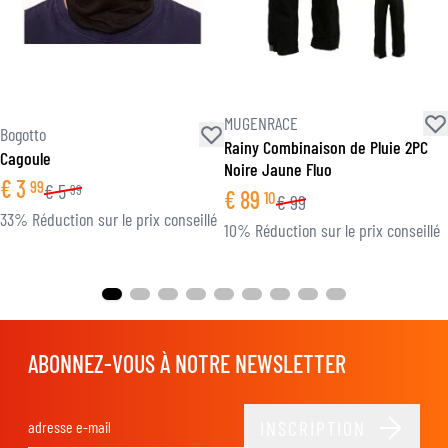
MUGENRACE
Bogotto
Rainy Combinaison de Pluie 2PC
Cagoule
Noire Jaune Fluo
€
3
99
€
5
99
€
89
10
€
99
33% Réduction sur le prix conseillé
10% Réduction sur le prix conseillé
ABONNEZ-VOUS À NOTRE NEWSLETTER
INSCRIPTION
Adresse email