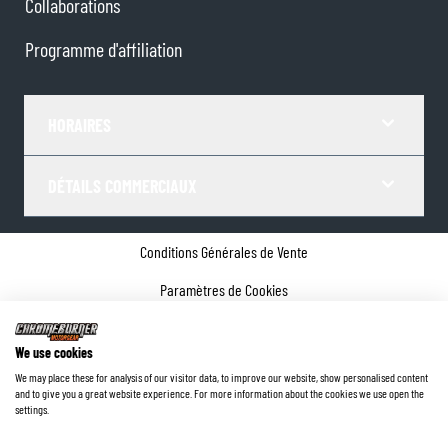
Collaborations
Programme d'affiliation
HORAIRES
DÉTAILS COMMERCIAUX
Conditions Générales de Vente
Paramètres de Cookies
Politique de confidentialité
We use cookies
Coordonnées de l'entreprise
We may place these for analysis of our visitor data, to improve our website, show personalised content
and to give you a great website experience. For more information about the cookies we use open the
©
2026
ChromeBurner - Tous droits réservés.
settings.