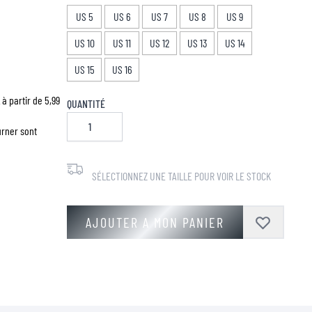
US 5
US 6
US 7
US 8
US 9
US 10
US 11
US 12
US 13
US 14
US 15
US 16
à partir de 5,99
QUANTITÉ
urner sont
SÉLECTIONNEZ UNE TAILLE POUR VOIR LE STOCK
AJOUTER A MON PANIER