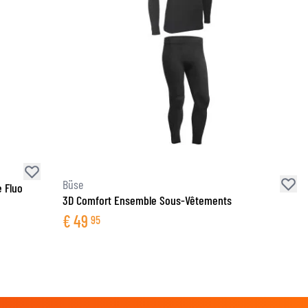
Büse
 Fluo
3D Comfort Ensemble Sous-Vêtements
€
49
95