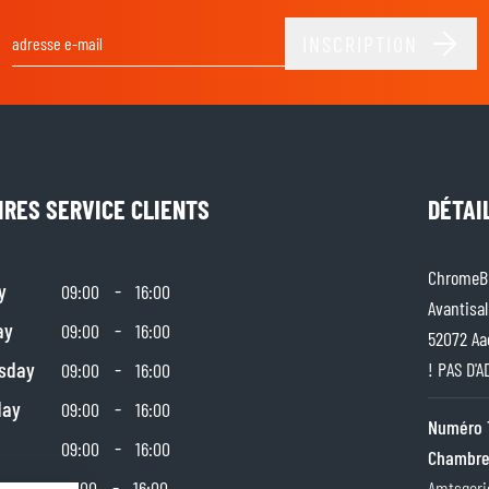
INSCRIPTION
Adresse email
IRES SERVICE CLIENTS
DÉTAI
ChromeBu
y
-
09:00
16:00
Avantisal
ay
-
09:00
16:00
52072 Aa
sday
-
! PAS D'
09:00
16:00
day
-
09:00
16:00
Numéro 
-
09:00
16:00
Chambre
day
-
10:00
16:00
Amtsgeri