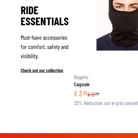
RIDE
ESSENTIALS
Must-have accessories
for comfort, safety and
visibility.
Check out our collection
Bogotto
Cagoule
€
3
99
€
5
99
33% Réduction sur le prix conseil