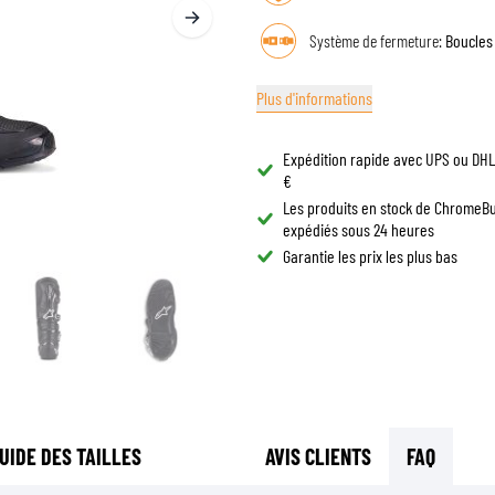
LUNETTES DE CASQUE
SACS DE RÉSERVOIR MOTO
Système de fermeture:
Boucles
PIÈCES DE RECHANGE
SACS DE QUEUE MOTO
DOUBLURES DE CASQUE
PROTECTION & ACCESSOIRES
SPORTSWEAR
RACKS ET SUPPORTS MOTO
Plus d'informations
AIRBAGS
ACCESSOIRES
PROTECTION DU HAUT DU CORPS
SACS
Expédition rapide avec UPS ou DHL 
PROTECTION DU BAS DU CORPS
CASQUETTES
€
PROTECTION MX
Les produits en stock de ChromeB
LUNETTES
expédiés sous 24 heures
VESTES HAUTE VISIBILITÉ
CHAUSSURE
Garantie les prix les plus bas
AUTRES ACCESSOIRES DE PROTECTION
SWEATS
VESTES
MANCHES LONGUES
PANTALONS & SHORTS
CHEMISES
JUPES & ROBES
UIDE DES TAILLES
AVIS CLIENTS
FAQ
CHAUSSETTES
T-SHIRTS