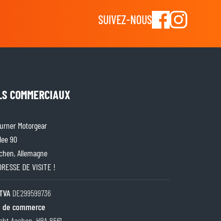
SUIVEZ-NOUS
LS COMMERCIAUX
rner Motorgear
lee 90
chen, Allemagne
ADRESSE DE VISITE !
TVA
DE299599736
 de commerce
cht Aachen, HRA 8561