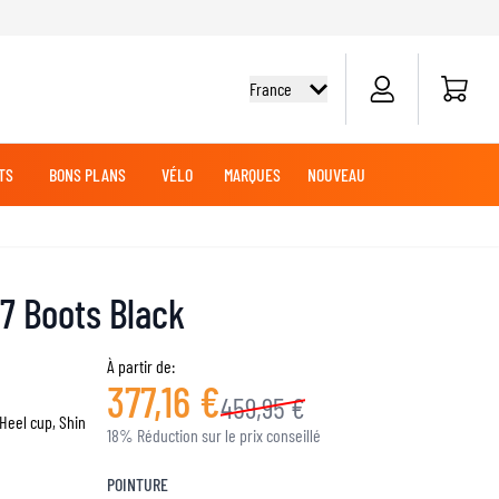
Panier
France
TS
BONS PLANS
VÉLO
MARQUES
NOUVEAU
G
DES
TOUT-TERRAIN
CHEMISES CYCLISME
CROISIÈRE
CROISIÈRE
BATTERIES MOTO
VÊTEMENTS MX
MARCHANDISE
 7 Boots Black
JERSEYS MX
PANTALONS MX
AVENTURE
À partir de:
377,16 €
LUBRIFIANTS MOTO
459,95 €
Heel cup, Shin
18% Réduction sur le prix conseillé
SLIDERS GENOUX ET COUDES
POINTURE