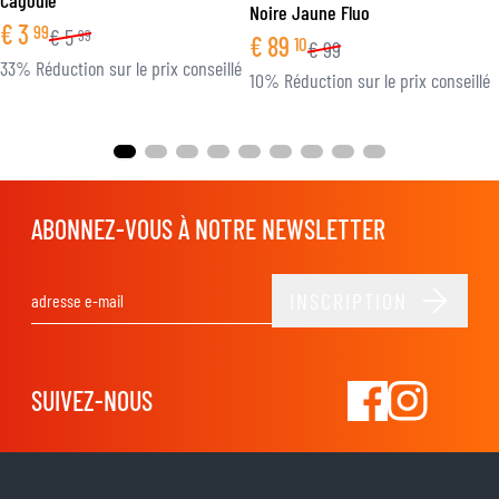
Cagoule
Noire Jaune Fluo
€
3
99
€
5
99
€
89
10
€
99
33% Réduction sur le prix conseillé
10% Réduction sur le prix conseillé
ABONNEZ-VOUS À NOTRE NEWSLETTER
INSCRIPTION
Adresse email
SUIVEZ-NOUS