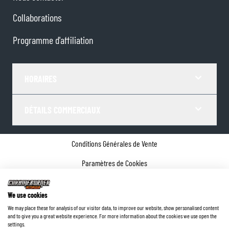
Collaborations
Programme d'affiliation
HORAIRES
DÉTAILS COMMERCIAUX
Conditions Générales de Vente
Paramètres de Cookies
Politique de confidentialité
We use cookies
Coordonnées de l'entreprise
We may place these for analysis of our visitor data, to improve our website, show personalised content
and to give you a great website experience. For more information about the cookies we use open the
©
2026
ChromeBurner - Tous droits réservés.
settings.