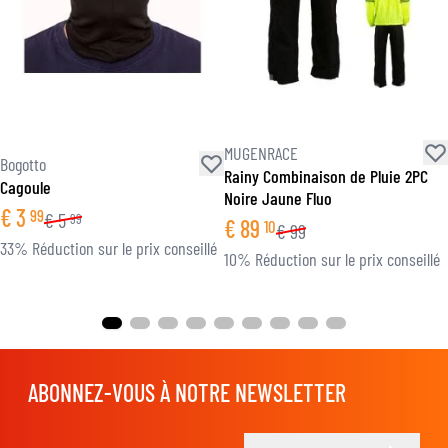
MUGENRACE
Bogotto
Rainy Combinaison de Pluie 2PC
Cagoule
Noire Jaune Fluo
€
3
99
€
5
99
€
89
10
€
99
33% Réduction sur le prix conseillé
10% Réduction sur le prix conseillé
ABONNEZ-VOUS À NOTRE NEWSLETTER