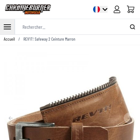
Panier
Rechercher...
Allez au contenu
Accueil
/
REV'IT! Safeway 2 Ceinture Marron