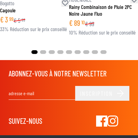
Bogotto
Rainy Combinaison de Pluie 2PC
Cagoule
Noire Jaune Fluo
€
3
99
€
5
99
€
89
10
€
99
33% Réduction sur le prix conseillé
10% Réduction sur le prix conseillé
ABONNEZ-VOUS À NOTRE NEWSLETTER
INSCRIPTION
Adresse email
SUIVEZ-NOUS