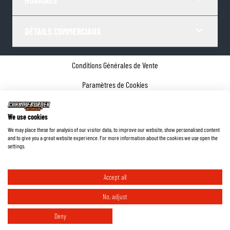
HORAIRES
DÉTAILS COMMERCIAUX
Conditions Générales de Vente
Paramètres de Cookies
Politique de confidentialité
We use cookies
Coordonnées de l'entreprise
We may place these for analysis of our visitor data, to improve our website, show personalised content
and to give you a great website experience. For more information about the cookies we use open the
©
2026
ChromeBurner - Tous droits réservés.
settings.
Accept all
No, adjust
Deny