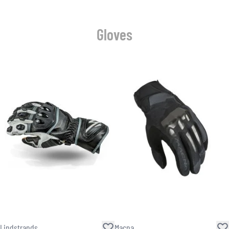
Gloves
Lindstrands
Macna