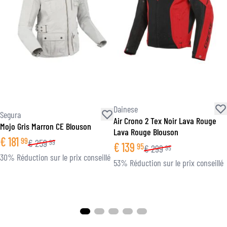
Dainese
Segura
Air Crono 2 Tex Noir Lava Rouge
Mojo Gris Marron CE Blouson
Lava Rouge Blouson
€
181
99
€
259
99
€
139
95
€
299
95
30% Réduction sur le prix conseillé
53% Réduction sur le prix conseillé