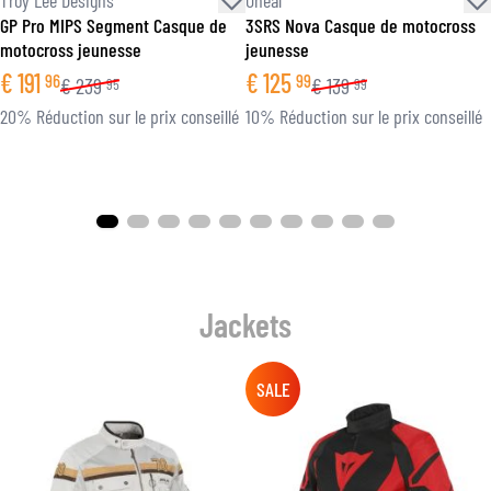
GP Pro MIPS Segment Casque de
3SRS Nova Casque de motocross
motocross jeunesse
jeunesse
€
191
€
125
96
99
€
239
€
139
95
99
20% Réduction sur le prix conseillé
10% Réduction sur le prix conseillé
Jackets
SALE