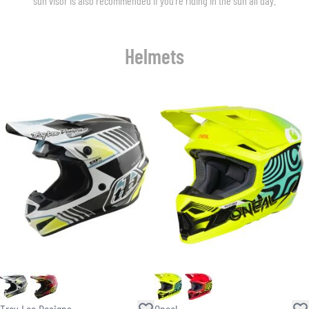
sun visor is also recommended if you’re riding in the sun all day.
Helmets
Troy Lee Designs
Oneal