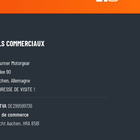
LS COMMERCIAUX
rner Motorgear
lee 90
chen, Allemagne
ADRESSE DE VISITE !
TVA
DE299599736
 de commerce
cht Aachen, HRA 8561