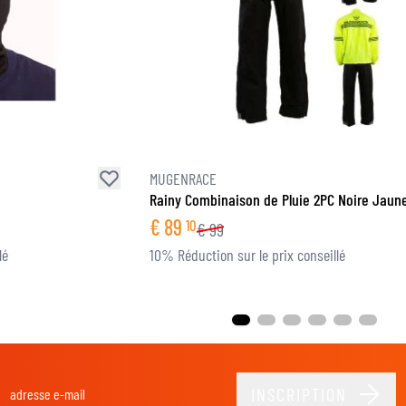
MUGENRACE
Rainy Combinaison de Pluie 2PC Noire Jaune
€
89
10
€
99
lé
10% Réduction sur le prix conseillé
INSCRIPTION
Adresse email