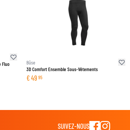
Büse
 Fluo
3D Comfort Ensemble Sous-Vêtements
€
49
95
SUIVEZ-NOUS