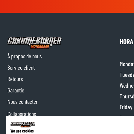
HORA
À propos de nous
Monda
Service client
Tuesd
Retours
Wedne
Garantie
Thurs
Nous contacter
Friday
Collaborations
Satur
Programme d'affiliation
Sunda
We use cookies