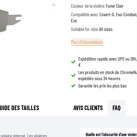
LUNETTES DE CASQUE
Couleur de la visière:
Fumé Clair
SACS DE RÉSERVOIR MOTO
PIÈCES DE RECHANGE
Compatible avec:
Covert-X, Exo-Combat
SACS DE QUEUE MOTO
Evo
DOUBLURES DE CASQUE
PROTECTION & ACCESSOIRES
SPORTSWEAR
RACKS ET SUPPORTS MOTO
Suitable for size:
All sizes
AIRBAGS
ACCESSOIRES
PROTECTION DU HAUT DU CORPS
SACS
Plus d'informations
PROTECTION DU BAS DU CORPS
CASQUETTES
PROTECTION MX
LUNETTES
Expédition rapide avec UPS ou DHL 
€
VESTES HAUTE VISIBILITÉ
CHAUSSURE
Les produits en stock de ChromeB
AUTRES ACCESSOIRES DE PROTECTION
SWEATS
expédiés sous 24 heures
VESTES
Garantie les prix les plus bas
MANCHES LONGUES
PANTALONS & SHORTS
UIDE DES TAILLES
AVIS CLIENTS
FAQ
CHEMISES
JUPES & ROBES
CHAUSSETTES
T-SHIRTS
Quelle est l'obscurité d'une visièr
solaire interne. Les visières