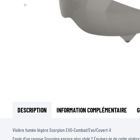
SOUS-VÊTEMENTS MOTO
COUCHES DE BASE
COUCHES INTERMÉDIAIRES
TOURS DE COU ET TUNNELS
CHAUSSETTES
BLOUSONS DE REFROIDISSEMENT
DESCRIPTION
INFORMATION COMPLÉMENTAIRE
G
Visière fumée légère Scorpion EXO-Combat/Evo/Covert-X
Envie d'un casque Scorpion encore plus stylé ? Équipez-le de cette visière 