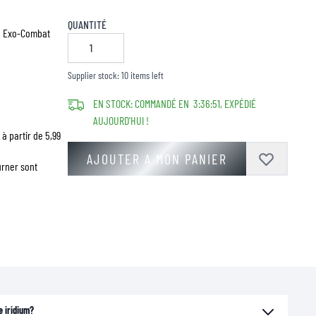
QUANTITÉ
, Exo-Combat
Supplier stock: 10 items left
EN STOCK: COMMANDÉ EN
3
:
36
:
50
, EXPÉDIÉ
AUJOURD'HUI !
à partir de 5,99
AJOUTER A MON PANIER
urner sont
e iridium?