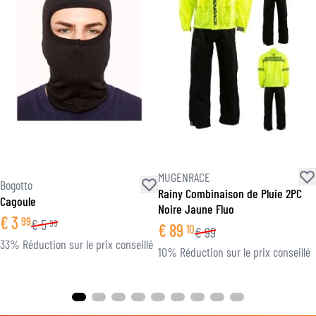
MUGENRACE
Bogotto
Rainy Combinaison de Pluie 2PC
Cagoule
Noire Jaune Fluo
€
3
99
€
5
99
€
89
10
€
99
33% Réduction sur le prix conseillé
10% Réduction sur le prix conseillé