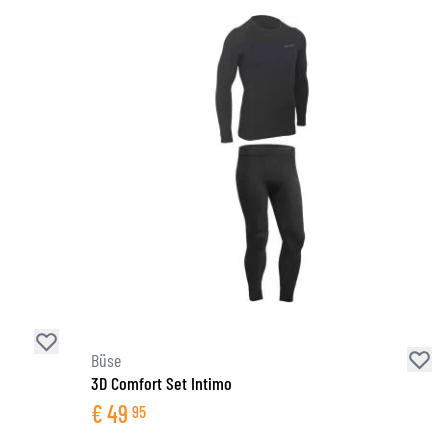
Büse
3D Comfort Set Intimo
€
49
95