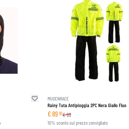
MUGENRACE
Rainy Tuta Antipioggia 2PC Nera Giallo Fluo
€
89
10
€
99
o
10% sconto sul prezzo consigliato