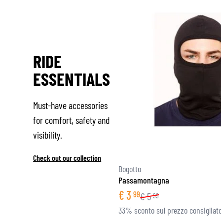
RIDE
ESSENTIALS
Must-have accessories
for comfort, safety and
visibility.
Check out our collection
Bogotto
Passamontagna
€
3
99
€
5
99
33% sconto sul prezzo consigliat