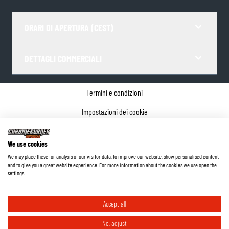
ORARI DI APERTURA (CEST)
DETTAGLI COMMERCIALI
Termini e condizioni
Impostazioni dei cookie
Informativa sulla privacy
We use cookies
Dettagli dell'azienda
We may place these for analysis of our visitor data, to improve our website, show personalised content
and to give you a great website experience. For more information about the cookies we use open the
©
2026
ChromeBurner - Tutti i diritti riservati.
settings.
Accept all
No, adjust