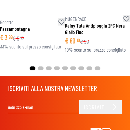
MUGENRACE
Bogotto
Rainy Tuta Antipioggia 2PC Nera
Passamontagna
Giallo Fluo
€
3
99
€
5
99
€
89
10
€
99
33% sconto sul prezzo consigliato
10% sconto sul prezzo consigliato
ISCRIVITI ALLA NOSTRA NEWSLETTER
ISCRIVITI
Indirizzo email