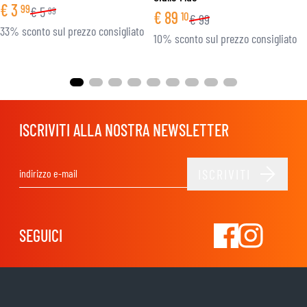
€
3
99
€
5
99
€
89
10
€
99
33% sconto sul prezzo consigliato
10% sconto sul prezzo consigliato
ISCRIVITI ALLA NOSTRA NEWSLETTER
ISCRIVITI
Indirizzo email
SEGUICI