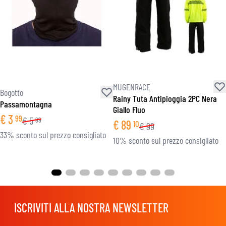
MUGENRACE
Bogotto
Rainy Tuta Antipioggia 2PC Nera
Passamontagna
Giallo Fluo
€
3
99
€
5
99
€
89
10
€
99
33% sconto sul prezzo consigliato
10% sconto sul prezzo consigliato
ISCRIVITI ALLA NOSTRA NEWSLETTER