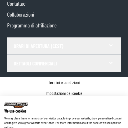
Contattaci
Collaborazioni
Programma di affiliazione
ORARI DI APERTURA (CEST)
DETTAGLI COMMERCIALI
Termini e condizioni
Impostazioni dei cookie
Informativa sulla privacy
We use cookies
Dettagli dell'azienda
We may place these for analysis of our visitor data, to improve our website, show personalised content
and to give you a great website experience. For more information about the cookies we use open the
©
2026
ChromeBurner - Tutti i diritti riservati.
settings.