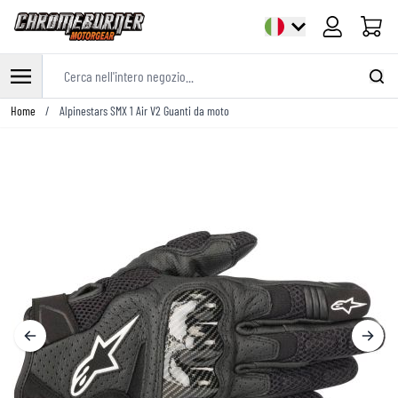
Cart
Cerca nell'intero negozio...
Salta al contenuto
Home
/
Alpinestars SMX 1 Air V2 Guanti da moto