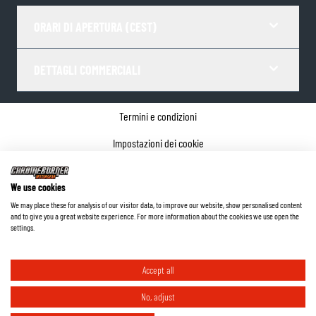
ORARI DI APERTURA (CEST)
DETTAGLI COMMERCIALI
Termini e condizioni
Impostazioni dei cookie
Informativa sulla privacy
We use cookies
Dettagli dell'azienda
We may place these for analysis of our visitor data, to improve our website, show personalised content
and to give you a great website experience. For more information about the cookies we use open the
©
2026
ChromeBurner - Tutti i diritti riservati.
settings.
Accept all
No, adjust