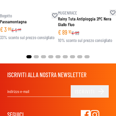
MUGENRACE
Bogotto
Rainy Tuta Antipioggia 2PC Nera
Passamontagna
Giallo Fluo
€
3
99
€
5
99
€
89
10
€
99
33% sconto sul prezzo consigliato
10% sconto sul prezzo consigliato
ISCRIVITI ALLA NOSTRA NEWSLETTER
ISCRIVITI
Indirizzo email
SEGUICI