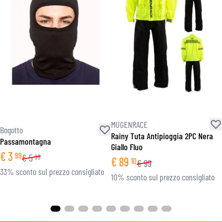
MUGENRACE
Bogotto
Rainy Tuta Antipioggia 2PC Nera
Passamontagna
Giallo Fluo
€
3
99
€
5
99
€
89
10
€
99
33% sconto sul prezzo consigliato
10% sconto sul prezzo consigliato