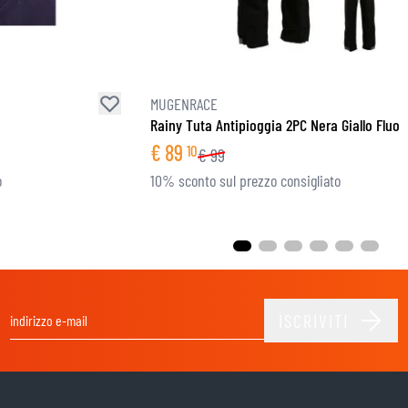
MUGENRACE
Rainy Tuta Antipioggia 2PC Nera Giallo Fluo
€
89
10
€
99
o
10% sconto sul prezzo consigliato
ISCRIVITI
Indirizzo email