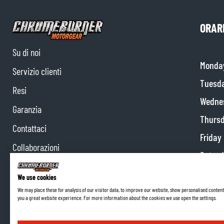
ORARI
Su di noi
Monda
Servizio clienti
Tuesd
Resi
Wedne
Garanzia
Thurs
Contattaci
Friday
Collaborazioni
Satur
Programma di affiliazione
Sunda
We use cookies
We may place these for analysis of our visitor data, to improve our website, show personalised content
you a great website experience. For more information about the cookies we use open the settings.