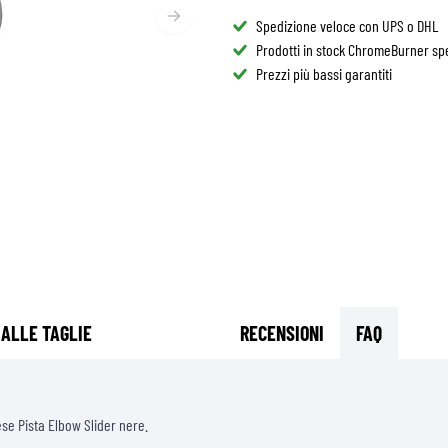
OCCHIALI
Spedizione veloce con UPS o DHL
BORSA SERBATOIO
RICAMBI CASCHI
Prodotti in stock ChromeBurner spe
BORSA POSTERIORI
FODERE CASCHI
Prezzi più bassi garantiti
OTEZIONI MOTO & ACCESSORI
CASUAL
KIT MONTAGGIO BORSE
UBBOTTI AIRBAG
ACCESSORI
OTETTORI DEL CORPO SUPERIORE
BORSE
OTETTORI DEL CORPO INFERIORE
CAPPELLINI
OTEZIONI MOTOCROSS & ENDURO
OCCHIALI
LET ALTA VISIBILITÀ
CALZATURE
TRI ACCESSORI
FELPE
GIACCHE
MANICHE LUNGHE
PANTALONI
 ALLE TAGLIE
RECENSIONI
FAQ
CAMICIE
GONNE & VESTITI
CALZINI
ese Pista Elbow Slider nere.
MAGLIETTE