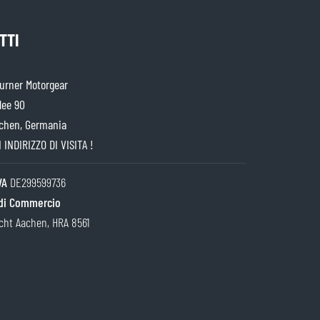
TTI
rner Motorgear
lee 90
chen, Germania
 INDIRIZZO DI VISITA !
IVA
DE299599736
di Commercio
cht Aachen, HRA 8561