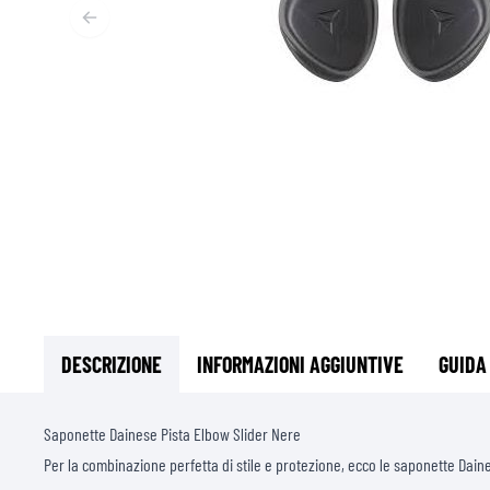
ABBIGLIAMENTO TERMICO MOTO
PR
TERMICO INTIMO MOTO
GI
TERMICO INTERMEDI
PR
SOTTOCASCO
PR
CALZE
PR
GILET REFRIGERANTI
GI
AL
DESCRIZIONE
INFORMAZIONI AGGIUNTIVE
GUIDA
Saponette Dainese Pista Elbow Slider Nere
Per la combinazione perfetta di stile e protezione, ecco le saponette Dain