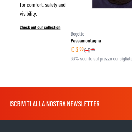
for comfort, safety and
visibility.
Check out our collection
Bogotto
Passamontagna
€
3
99
€
5
99
33% sconto sul prezzo consigliat
ISCRIVITI ALLA NOSTRA NEWSLETTER