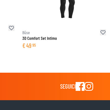
Büse
3D Comfort Set Intimo
€
49
95
SEGUICI