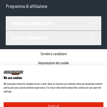
Programma di affiliazione
ORARI DI APERTURA (CEST)
DETTAGLI COMMERCIALI
Termini e condizioni
Impostazioni dei cookie
Informativa sulla privacy
We use cookies
Dettagli dell'azienda
We may place these for analysis of our visitor data, to improve our website, show personalised content
and to give you a great website experience. For more information about the cookies we use open the
©
2026
ChromeBurner - Tutti i diritti riservati.
settings.
Accept all