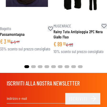
MUGENRACE
Bogotto
Rainy Tuta Antipioggia 2PC Nera
Passamontagna
Giallo Fluo
€
3
99
€
5
99
€
89
10
€
99
33% sconto sul prezzo consigliato
10% sconto sul prezzo consigliato
ISCRIVITI ALLA NOSTRA NEWSLETTER
ISCRIVITI
Indirizzo email