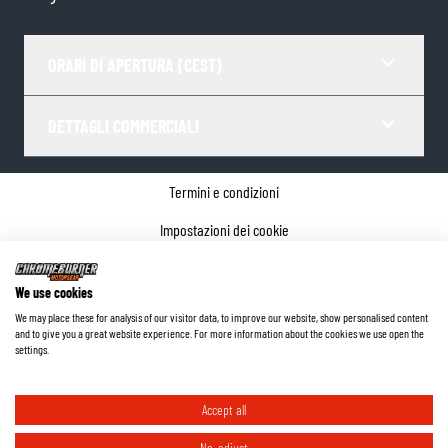
ORARI DI APERTURA (CEST)
DETTAGLI COMMERCIALI
Termini e condizioni
Impostazioni dei cookie
Informativa sulla privacy
We use cookies
Dettagli dell'azienda
We may place these for analysis of our visitor data, to improve our website, show personalised content
and to give you a great website experience. For more information about the cookies we use open the
©
2026
ChromeBurner - Tutti i diritti riservati.
settings.
Accept all
No, adjust