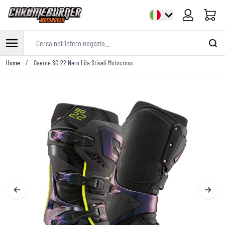
Cart
Cerca nell'intero negozio...
Salta al contenuto
Home
/
Gaerne SG-22 Nero Lila Stivali Motocross