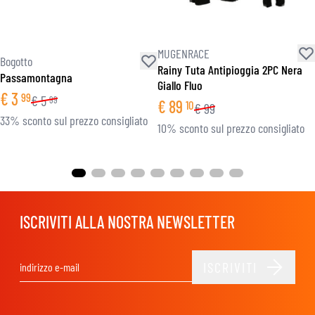
MUGENRACE
Bogotto
Rainy Tuta Antipioggia 2PC Nera
Passamontagna
Giallo Fluo
€
3
99
€
5
99
€
89
10
€
99
33% sconto sul prezzo consigliato
10% sconto sul prezzo consigliato
ISCRIVITI ALLA NOSTRA NEWSLETTER
ISCRIVITI
Indirizzo email