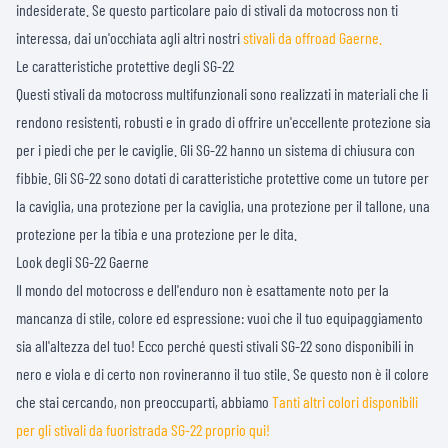
indesiderate. Se questo particolare paio di stivali da motocross non ti
interessa, dai un'occhiata agli altri nostri
stivali da offroad Gaerne.
Le caratteristiche protettive degli SG-22
Questi stivali da motocross multifunzionali sono realizzati in materiali che li
rendono resistenti, robusti e in grado di offrire un'eccellente protezione sia
per i piedi che per le caviglie. Gli SG-22 hanno un sistema di chiusura con
fibbie. Gli SG-22 sono dotati di caratteristiche protettive come un tutore per
la caviglia, una protezione per la caviglia, una protezione per il tallone, una
protezione per la tibia e una protezione per le dita.
Look degli SG-22 Gaerne
Il mondo del motocross e dell'enduro non è esattamente noto per la
mancanza di stile, colore ed espressione: vuoi che il tuo equipaggiamento
sia all'altezza del tuo! Ecco perché questi stivali SG-22 sono disponibili in
nero e viola e di certo non rovineranno il tuo stile. Se questo non è il colore
che stai cercando, non preoccuparti, abbiamo
Tanti altri colori disponibili
per gli stivali da fuoristrada SG-22 proprio qui!