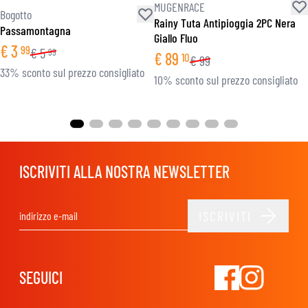
MUGENRACE
Bogotto
Rainy Tuta Antipioggia 2PC Nera
Passamontagna
Giallo Fluo
€
3
99
€
5
99
€
89
10
€
99
33% sconto sul prezzo consigliato
10% sconto sul prezzo consigliato
ISCRIVITI ALLA NOSTRA NEWSLETTER
ISCRIVITI
Indirizzo email
SEGUICI