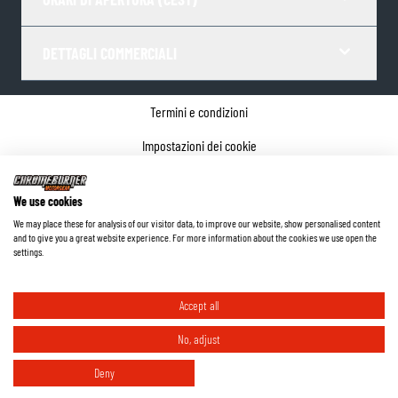
DETTAGLI COMMERCIALI
Termini e condizioni
Impostazioni dei cookie
Informativa sulla privacy
We use cookies
Dettagli dell'azienda
We may place these for analysis of our visitor data, to improve our website, show personalised content
and to give you a great website experience. For more information about the cookies we use open the
©
2026
ChromeBurner - Tutti i diritti riservati.
settings.
Accept all
No, adjust
Deny