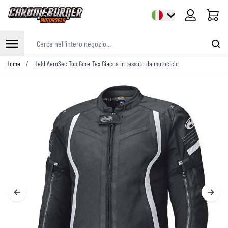
Cart
Cerca nell'intero negozio...
Salta al contenuto
Home
/
Held AeroSec Top Gore-Tex Giacca in tessuto da motociclo