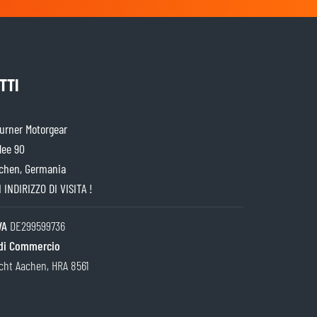
TTI
rner Motorgear
lee 90
chen, Germania
 INDIRIZZO DI VISITA !
IVA
DE299599736
di Commercio
cht Aachen, HRA 8561