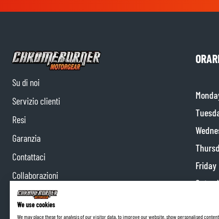
ORARI
Su di noi
Monda
Servizio clienti
Tuesd
Resi
Wedne
Garanzia
Thurs
Contattaci
Friday
Collaborazioni
Satur
Programma di affiliazione
Sunda
We use cookies
We may place these for analysis of our visitor data, to improve our website, show personalised content