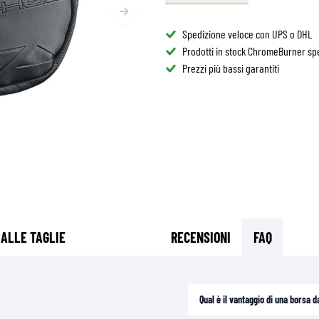
OCCHIALI
BORSA SERBATOIO
RICAMBI CASCHI
Spedizione veloce con UPS o DHL
BORSA POSTERIORI
Prodotti in stock ChromeBurner spe
FODERE CASCHI
OTEZIONI MOTO & ACCESSORI
CASUAL
KIT MONTAGGIO BORSE
Prezzi più bassi garantiti
UBBOTTI AIRBAG
ACCESSORI
OTETTORI DEL CORPO SUPERIORE
BORSE
OTETTORI DEL CORPO INFERIORE
CAPPELLINI
OTEZIONI MOTOCROSS & ENDURO
OCCHIALI
LET ALTA VISIBILITÀ
CALZATURE
TRI ACCESSORI
FELPE
GIACCHE
MANICHE LUNGHE
PANTALONI
 ALLE TAGLIE
RECENSIONI
FAQ
CAMICIE
GONNE & VESTITI
CALZINI
Qual è il vantaggio di una borsa 
MAGLIETTE