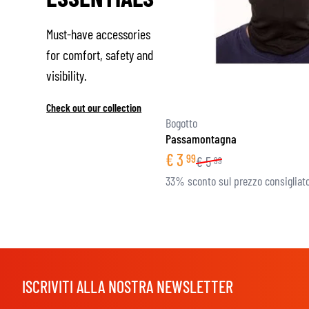
Must-have accessories
for comfort, safety and
visibility.
Check out our collection
Bogotto
Passamontagna
€
3
99
€
5
99
33% sconto sul prezzo consigliat
ISCRIVITI ALLA NOSTRA NEWSLETTER