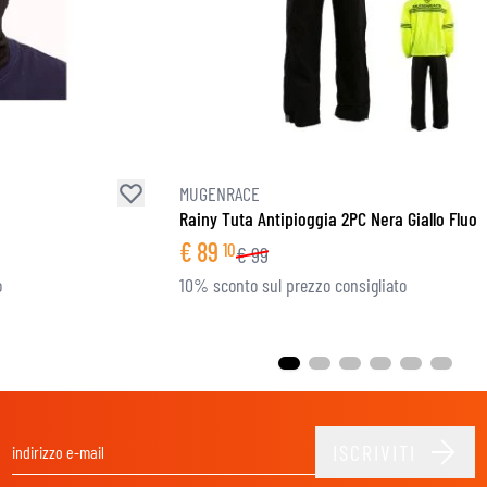
MUGENRACE
Rainy Tuta Antipioggia 2PC Nera Giallo Fluo
€
89
10
€
99
o
10% sconto sul prezzo consigliato
ISCRIVITI
Indirizzo email