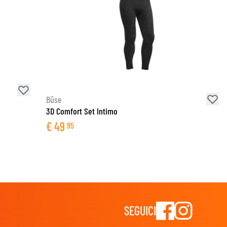
Büse
3D Comfort Set Intimo
€
49
95
SEGUICI